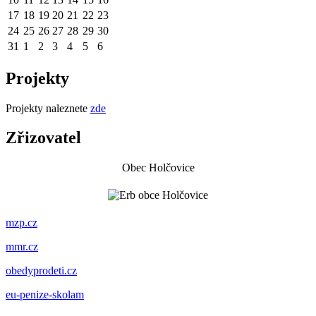
17
18
19
20
21
22
23
24
25
26
27
28
29
30
31
1
2
3
4
5
6
Projekty
Projekty naleznete
zde
Zřizovatel
Obec Holčovice
mzp.cz
mmr.cz
obedyprodeti.cz
eu-penize-skolam