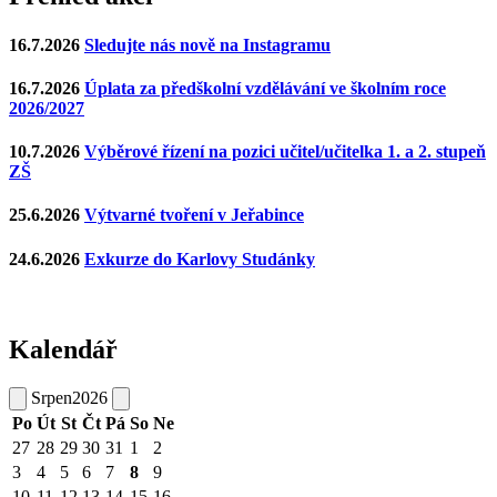
16.7.2026
Sledujte nás nově na Instagramu
16.7.2026
Úplata za předškolní vzdělávání ve školním roce
2026/2027
10.7.2026
Výběrové řízení na pozici učitel/učitelka 1. a 2. stupeň
ZŠ
25.6.2026
Výtvarné tvoření v Jeřabince
24.6.2026
Exkurze do Karlovy Studánky
Kalendář
Srpen
2026
Po
Út
St
Čt
Pá
So
Ne
27
28
29
30
31
1
2
3
4
5
6
7
8
9
10
11
12
13
14
15
16