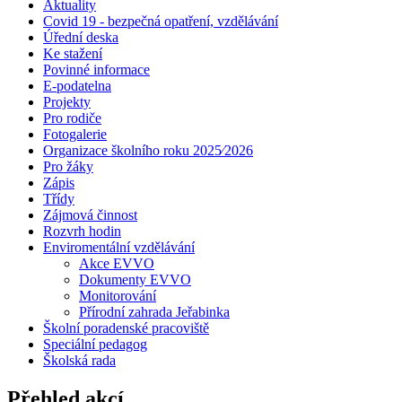
Aktuality
Covid 19 - bezpečná opatření, vzdělávání
Úřední deska
Ke stažení
Povinné informace
E-podatelna
Projekty
Pro rodiče
Fotogalerie
Organizace školního roku 2025⁄2026
Pro žáky
Zápis
Třídy
Zájmová činnost
Rozvrh hodin
Enviromentální vzdělávání
Akce EVVO
Dokumenty EVVO
Monitorování
Přírodní zahrada Jeřabinka
Školní poradenské pracoviště
Speciální pedagog
Školská rada
Přehled akcí