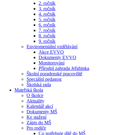
2. ročník
3. ročník
4. ročník
5. ročník
6. ročník
7. ročník
8. ročník
9. ročník
Enviromentální vzdělávání
Akce EVVO
Dokumenty EVVO
Monitorování
Přírodní zahrada Jeřabinka
Školní poradenské pracoviště
Speciální pedagog
Školská rada
Mateřská škola
O školce
Aktuality
Kalendář akcí
Dokumenty MŠ
Ke stažení
Zápis do MŠ
Pro rodiče
Co potřebuje dítě do MŠ