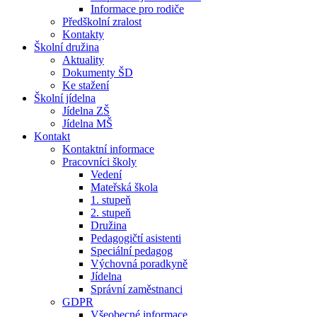
Informace pro rodiče
Předškolní zralost
Kontakty
Školní družina
Aktuality
Dokumenty ŠD
Ke stažení
Školní jídelna
Jídelna ZŠ
Jídelna MŠ
Kontakt
Kontaktní informace
Pracovníci školy
Vedení
Mateřská škola
1. stupeň
2. stupeň
Družina
Pedagogičtí asistenti
Speciální pedagog
Výchovná poradkyně
Jídelna
Správní zaměstnanci
GDPR
Všeobecné informace