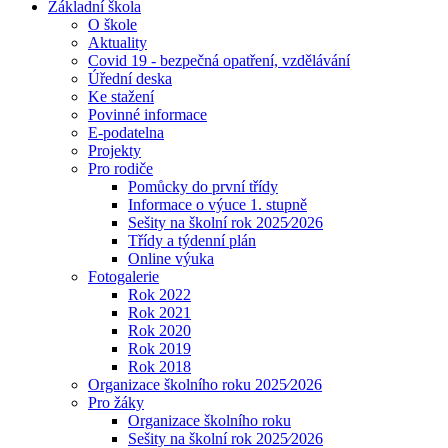
Základní škola
O škole
Aktuality
Covid 19 - bezpečná opatření, vzdělávání
Úřední deska
Ke stažení
Povinné informace
E-podatelna
Projekty
Pro rodiče
Pomůcky do první třídy
Informace o výuce 1. stupně
Sešity na školní rok 2025⁄2026
Třídy a týdenní plán
Online výuka
Fotogalerie
Rok 2022
Rok 2021
Rok 2020
Rok 2019
Rok 2018
Organizace školního roku 2025⁄2026
Pro žáky
Organizace školního roku
Sešity na školní rok 2025⁄2026