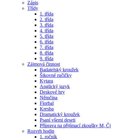
Zápis
Třídy
1. třída
2. třída
3. třída
4. třída
5. třída
6. třída
7. třída
8. třída
9. třída
Zájmová činnost
Badatelský kroužek
Šikovné ručičky
Kytara
Anglický jazyk
Deskové hry
Němčina
Florbal
Kresba
Dramatický kroužek
Psaní všemi deseti
Příprava na přijímací zkoušky M, Čj
Rozvrh hodin
1. ročník