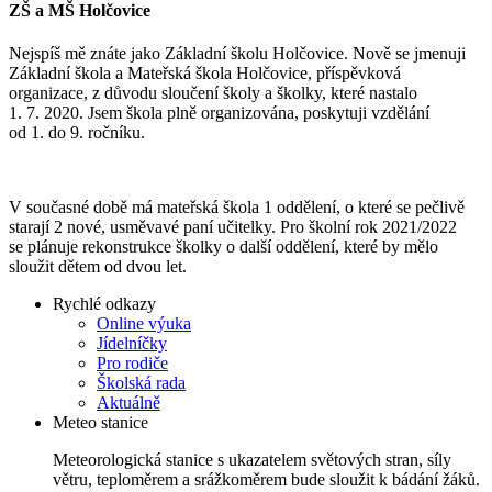
ZŠ a MŠ Holčovice
Nejspíš mě znáte jako Základní školu Holčovice. Nově se jmenuji
Základní škola a Mateřská škola Holčovice, příspěvková
organizace, z důvodu sloučení školy a školky, které nastalo
1. 7. 2020. Jsem škola plně organizována, poskytuji vzdělání
od 1. do 9. ročníku.
V současné době má mateřská škola 1 oddělení, o které se pečlivě
starají 2 nové, usměvavé paní učitelky. Pro školní rok 2021/2022
se plánuje rekonstrukce školky o další oddělení, které by mělo
sloužit dětem od dvou let.
Rychlé odkazy
Online výuka
Jídelníčky
Pro rodiče
Školská rada
Aktuálně
Meteo stanice
Meteorologická stanice s ukazatelem světových stran, síly
větru, teploměrem a srážkoměrem bude sloužit k bádání žáků.