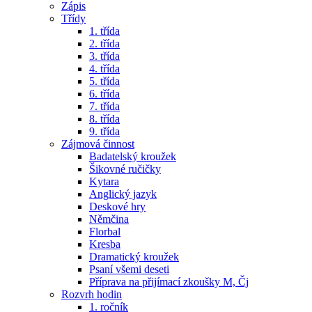
Zápis
Třídy
1. třída
2. třída
3. třída
4. třída
5. třída
6. třída
7. třída
8. třída
9. třída
Zájmová činnost
Badatelský kroužek
Šikovné ručičky
Kytara
Anglický jazyk
Deskové hry
Němčina
Florbal
Kresba
Dramatický kroužek
Psaní všemi deseti
Příprava na přijímací zkoušky M, Čj
Rozvrh hodin
1. ročník