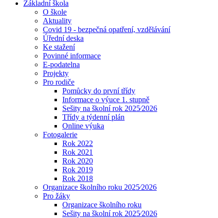
Základní škola
O škole
Aktuality
Covid 19 - bezpečná opatření, vzdělávání
Úřední deska
Ke stažení
Povinné informace
E-podatelna
Projekty
Pro rodiče
Pomůcky do první třídy
Informace o výuce 1. stupně
Sešity na školní rok 2025⁄2026
Třídy a týdenní plán
Online výuka
Fotogalerie
Rok 2022
Rok 2021
Rok 2020
Rok 2019
Rok 2018
Organizace školního roku 2025⁄2026
Pro žáky
Organizace školního roku
Sešity na školní rok 2025⁄2026