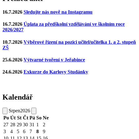
16.7.2026
Sledujte nás nově na Instagramu
16.7.2026
Úplata za předškolní vzdělávání ve školním roce
2026/2027
10.7.2026
Výběrové řízení na pozici učitel/učitelka 1. a 2. stupeň
ZŠ
25.6.2026
Výtvarné tvoření v Jeřabince
24.6.2026
Exkurze do Karlovy Studánky
Kalendář
Srpen
2026
Po
Út
St
Čt
Pá
So
Ne
27
28
29
30
31
1
2
3
4
5
6
7
8
9
10
11
12
13
14
15
16