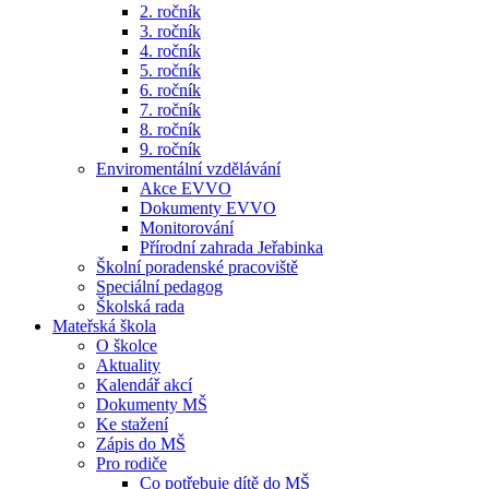
2. ročník
3. ročník
4. ročník
5. ročník
6. ročník
7. ročník
8. ročník
9. ročník
Enviromentální vzdělávání
Akce EVVO
Dokumenty EVVO
Monitorování
Přírodní zahrada Jeřabinka
Školní poradenské pracoviště
Speciální pedagog
Školská rada
Mateřská škola
O školce
Aktuality
Kalendář akcí
Dokumenty MŠ
Ke stažení
Zápis do MŠ
Pro rodiče
Co potřebuje dítě do MŠ