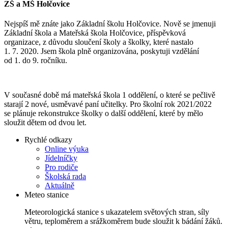
ZŠ a MŠ Holčovice
Nejspíš mě znáte jako Základní školu Holčovice. Nově se jmenuji
Základní škola a Mateřská škola Holčovice, příspěvková
organizace, z důvodu sloučení školy a školky, které nastalo
1. 7. 2020. Jsem škola plně organizována, poskytuji vzdělání
od 1. do 9. ročníku.
V současné době má mateřská škola 1 oddělení, o které se pečlivě
starají 2 nové, usměvavé paní učitelky. Pro školní rok 2021/2022
se plánuje rekonstrukce školky o další oddělení, které by mělo
sloužit dětem od dvou let.
Rychlé odkazy
Online výuka
Jídelníčky
Pro rodiče
Školská rada
Aktuálně
Meteo stanice
Meteorologická stanice s ukazatelem světových stran, síly
větru, teploměrem a srážkoměrem bude sloužit k bádání žáků.