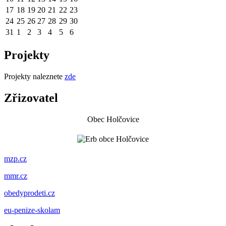
17
18
19
20
21
22
23
24
25
26
27
28
29
30
31
1
2
3
4
5
6
Projekty
Projekty naleznete
zde
Zřizovatel
Obec Holčovice
mzp.cz
mmr.cz
obedyprodeti.cz
eu-penize-skolam