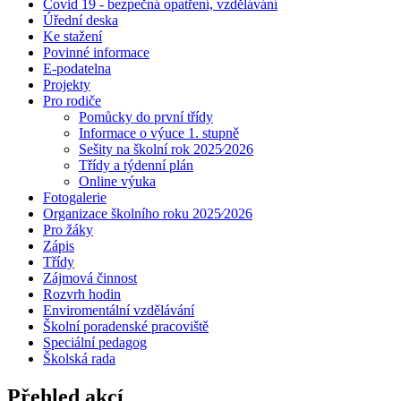
Covid 19 - bezpečná opatření, vzdělávání
Úřední deska
Ke stažení
Povinné informace
E-podatelna
Projekty
Pro rodiče
Pomůcky do první třídy
Informace o výuce 1. stupně
Sešity na školní rok 2025⁄2026
Třídy a týdenní plán
Online výuka
Fotogalerie
Organizace školního roku 2025⁄2026
Pro žáky
Zápis
Třídy
Zájmová činnost
Rozvrh hodin
Enviromentální vzdělávání
Školní poradenské pracoviště
Speciální pedagog
Školská rada
Přehled akcí