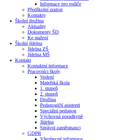
Informace pro rodiče
Předškolní zralost
Kontakty
Školní družina
Aktuality
Dokumenty ŠD
Ke stažení
Školní jídelna
Jídelna ZŠ
Jídelna MŠ
Kontakt
Kontaktní informace
Pracovníci školy
Vedení
Mateřská škola
1. stupeň
2. stupeň
Družina
Pedagogičtí asistenti
Speciální pedagog
Výchovná poradkyně
Jídelna
Správní zaměstnanci
GDPR
Všeobecné informace