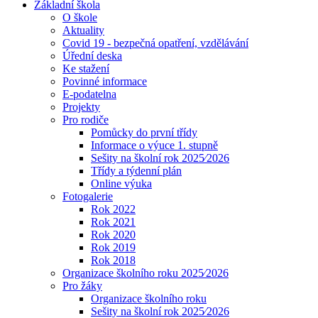
Základní škola
O škole
Aktuality
Covid 19 - bezpečná opatření, vzdělávání
Úřední deska
Ke stažení
Povinné informace
E-podatelna
Projekty
Pro rodiče
Pomůcky do první třídy
Informace o výuce 1. stupně
Sešity na školní rok 2025⁄2026
Třídy a týdenní plán
Online výuka
Fotogalerie
Rok 2022
Rok 2021
Rok 2020
Rok 2019
Rok 2018
Organizace školního roku 2025⁄2026
Pro žáky
Organizace školního roku
Sešity na školní rok 2025⁄2026