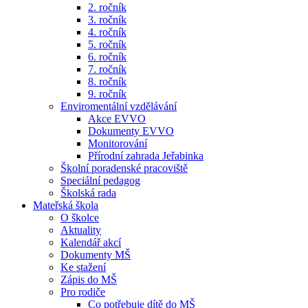
2. ročník
3. ročník
4. ročník
5. ročník
6. ročník
7. ročník
8. ročník
9. ročník
Enviromentální vzdělávání
Akce EVVO
Dokumenty EVVO
Monitorování
Přírodní zahrada Jeřabinka
Školní poradenské pracoviště
Speciální pedagog
Školská rada
Mateřská škola
O školce
Aktuality
Kalendář akcí
Dokumenty MŠ
Ke stažení
Zápis do MŠ
Pro rodiče
Co potřebuje dítě do MŠ