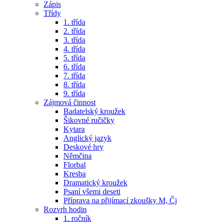
Zápis
Třídy
1. třída
2. třída
3. třída
4. třída
5. třída
6. třída
7. třída
8. třída
9. třída
Zájmová činnost
Badatelský kroužek
Šikovné ručičky
Kytara
Anglický jazyk
Deskové hry
Němčina
Florbal
Kresba
Dramatický kroužek
Psaní všemi deseti
Příprava na přijímací zkoušky M, Čj
Rozvrh hodin
1. ročník