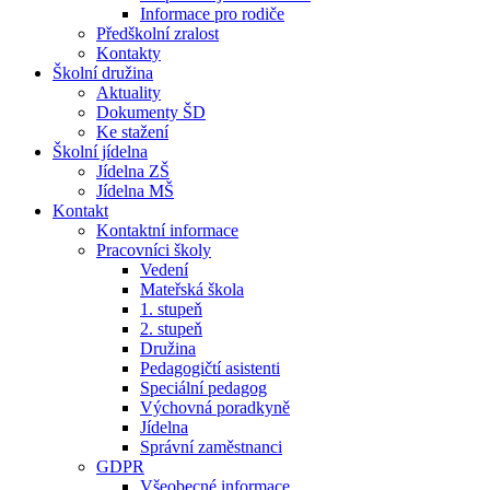
Informace pro rodiče
Předškolní zralost
Kontakty
Školní družina
Aktuality
Dokumenty ŠD
Ke stažení
Školní jídelna
Jídelna ZŠ
Jídelna MŠ
Kontakt
Kontaktní informace
Pracovníci školy
Vedení
Mateřská škola
1. stupeň
2. stupeň
Družina
Pedagogičtí asistenti
Speciální pedagog
Výchovná poradkyně
Jídelna
Správní zaměstnanci
GDPR
Všeobecné informace