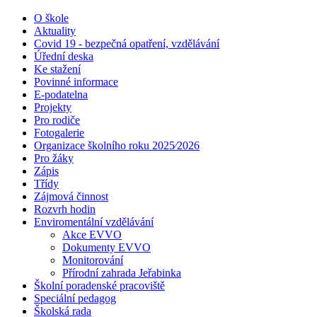
O škole
Aktuality
Covid 19 - bezpečná opatření, vzdělávání
Úřední deska
Ke stažení
Povinné informace
E-podatelna
Projekty
Pro rodiče
Fotogalerie
Organizace školního roku 2025⁄2026
Pro žáky
Zápis
Třídy
Zájmová činnost
Rozvrh hodin
Enviromentální vzdělávání
Akce EVVO
Dokumenty EVVO
Monitorování
Přírodní zahrada Jeřabinka
Školní poradenské pracoviště
Speciální pedagog
Školská rada