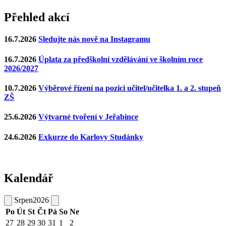
Přehled akcí
16.7.2026
Sledujte nás nově na Instagramu
16.7.2026
Úplata za předškolní vzdělávání ve školním roce
2026/2027
10.7.2026
Výběrové řízení na pozici učitel/učitelka 1. a 2. stupeň
ZŠ
25.6.2026
Výtvarné tvoření v Jeřabince
24.6.2026
Exkurze do Karlovy Studánky
Kalendář
Srpen
2026
Po
Út
St
Čt
Pá
So
Ne
27
28
29
30
31
1
2