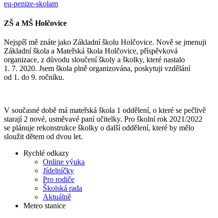
eu-penize-skolam
ZŠ a MŠ Holčovice
Nejspíš mě znáte jako Základní školu Holčovice. Nově se jmenuji
Základní škola a Mateřská škola Holčovice, příspěvková
organizace, z důvodu sloučení školy a školky, které nastalo
1. 7. 2020. Jsem škola plně organizována, poskytuji vzdělání
od 1. do 9. ročníku.
V současné době má mateřská škola 1 oddělení, o které se pečlivě
starají 2 nové, usměvavé paní učitelky. Pro školní rok 2021/2022
se plánuje rekonstrukce školky o další oddělení, které by mělo
sloužit dětem od dvou let.
Rychlé odkazy
Online výuka
Jídelníčky
Pro rodiče
Školská rada
Aktuálně
Meteo stanice