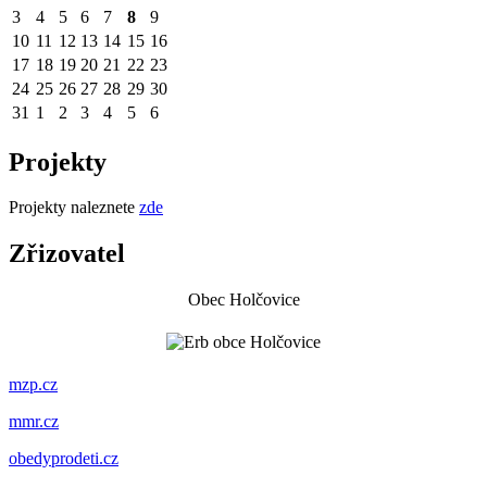
3
4
5
6
7
8
9
10
11
12
13
14
15
16
17
18
19
20
21
22
23
24
25
26
27
28
29
30
31
1
2
3
4
5
6
Projekty
Projekty naleznete
zde
Zřizovatel
Obec Holčovice
mzp.cz
mmr.cz
obedyprodeti.cz