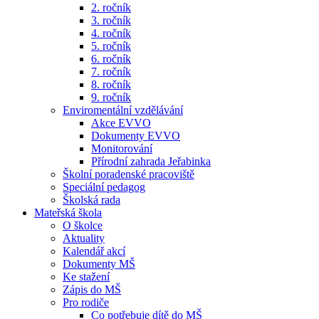
2. ročník
3. ročník
4. ročník
5. ročník
6. ročník
7. ročník
8. ročník
9. ročník
Enviromentální vzdělávání
Akce EVVO
Dokumenty EVVO
Monitorování
Přírodní zahrada Jeřabinka
Školní poradenské pracoviště
Speciální pedagog
Školská rada
Mateřská škola
O školce
Aktuality
Kalendář akcí
Dokumenty MŠ
Ke stažení
Zápis do MŠ
Pro rodiče
Co potřebuje dítě do MŠ