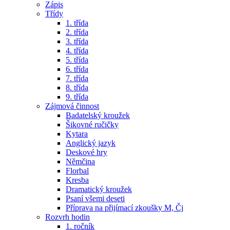
Zápis
Třídy
1. třída
2. třída
3. třída
4. třída
5. třída
6. třída
7. třída
8. třída
9. třída
Zájmová činnost
Badatelský kroužek
Šikovné ručičky
Kytara
Anglický jazyk
Deskové hry
Němčina
Florbal
Kresba
Dramatický kroužek
Psaní všemi deseti
Příprava na přijímací zkoušky M, Čj
Rozvrh hodin
1. ročník