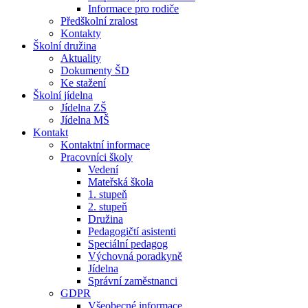
Informace pro rodiče
Předškolní zralost
Kontakty
Školní družina
Aktuality
Dokumenty ŠD
Ke stažení
Školní jídelna
Jídelna ZŠ
Jídelna MŠ
Kontakt
Kontaktní informace
Pracovníci školy
Vedení
Mateřská škola
1. stupeň
2. stupeň
Družina
Pedagogičtí asistenti
Speciální pedagog
Výchovná poradkyně
Jídelna
Správní zaměstnanci
GDPR
Všeobecné informace