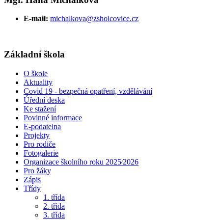
E-mail:
michalkova@zsholcovice.cz
Základní škola
O škole
Aktuality
Covid 19 - bezpečná opatření, vzdělávání
Úřední deska
Ke stažení
Povinné informace
E-podatelna
Projekty
Pro rodiče
Fotogalerie
Organizace školního roku 2025⁄2026
Pro žáky
Zápis
Třídy
1. třída
2. třída
3. třída