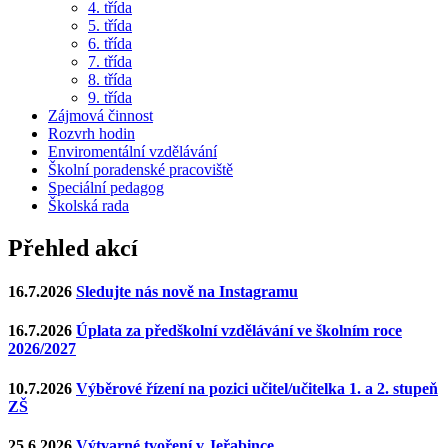
4. třída
5. třída
6. třída
7. třída
8. třída
9. třída
Zájmová činnost
Rozvrh hodin
Enviromentální vzdělávání
Školní poradenské pracoviště
Speciální pedagog
Školská rada
Přehled akcí
16.7.2026
Sledujte nás nově na Instagramu
16.7.2026
Úplata za předškolní vzdělávání ve školním roce
2026/2027
10.7.2026
Výběrové řízení na pozici učitel/učitelka 1. a 2. stupeň
ZŠ
25.6.2026
Výtvarné tvoření v Jeřabince