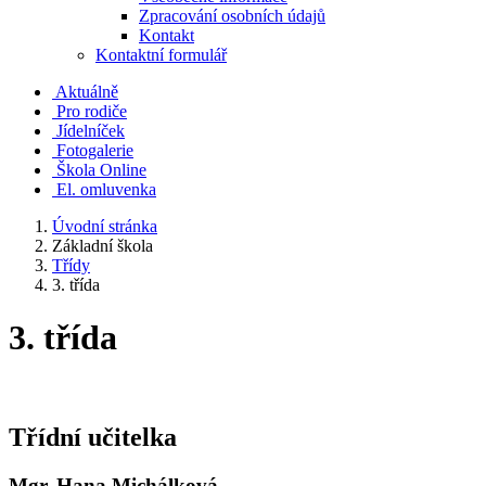
Zpracování osobních údajů
Kontakt
Kontaktní formulář
Aktuálně
Pro rodiče
Jídelníček
Fotogalerie
Škola Online
El. omluvenka
Úvodní stránka
Základní škola
Třídy
3. třída
3. třída
Třídní učitelka
Mgr. Hana Michálková