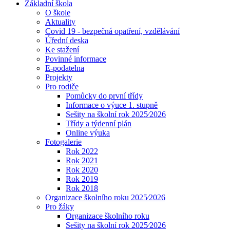
Základní škola
O škole
Aktuality
Covid 19 - bezpečná opatření, vzdělávání
Úřední deska
Ke stažení
Povinné informace
E-podatelna
Projekty
Pro rodiče
Pomůcky do první třídy
Informace o výuce 1. stupně
Sešity na školní rok 2025⁄2026
Třídy a týdenní plán
Online výuka
Fotogalerie
Rok 2022
Rok 2021
Rok 2020
Rok 2019
Rok 2018
Organizace školního roku 2025⁄2026
Pro žáky
Organizace školního roku
Sešity na školní rok 2025⁄2026