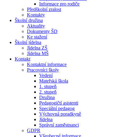
Informace pro rodiče
Předškolní zralost
Kontakty
Školní družina
Aktuality
Dokumenty ŠD
Ke stažení
Školní jídelna
Jídelna ZŠ
Jídelna MŠ
Kontakt
Kontaktní informace
Pracovníci školy
Vedení
Mateřská škola
1. stupeň
2. stupeň
Družina
Pedagogičtí asistenti
Speciální pedagog
Výchovná poradkyně
Jídelna
Správní zaměstnanci
GDPR
Všeobecné informace