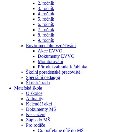
2. ročník
3. ročník
4. ročník
5. ročník
6. ročník
7. ročník
8. ročník
9. ročník
Enviromentální vzdělávání
Akce EVVO
Dokumenty EVVO
Monitorování
Přírodní zahrada Jeřabinka
Školní poradenské pracoviště
Speciální pedagog
Školská rada
Mateřská škola
O školce
Aktuality
Kalendář akcí
Dokumenty MŠ
Ke stažení
Zápis do MŠ
Pro rodiče
Co potřebuje dítě do MŠ