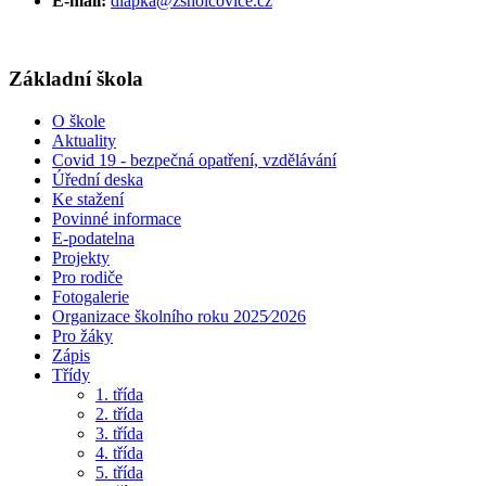
E-mail:
dlapka@zsholcovice.cz
Základní škola
O škole
Aktuality
Covid 19 - bezpečná opatření, vzdělávání
Úřední deska
Ke stažení
Povinné informace
E-podatelna
Projekty
Pro rodiče
Fotogalerie
Organizace školního roku 2025⁄2026
Pro žáky
Zápis
Třídy
1. třída
2. třída
3. třída
4. třída
5. třída