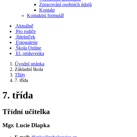
Zpracování osobních údajů
Kontakt
Kontaktní formulář
Aktuálně
Pro rodiče
Jídelníček
Fotogalerie
Škola Online
El. omluvenka
Úvodní stránka
Základní škola
Třídy
7. třída
7. třída
Třídní učitelka
Mgr. Lucie Dlapka