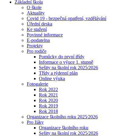
Základní škola
O škole
Aktuality
Covid 19 - bezpečná opatření, vzdělávání
Úřední deska
Ke stažení
Povinné informace
E-podatelna
Projekty
Pro rodiče
Pomůcky do první třídy
Informace o výuce 1. stupně
Sešity na školní rok 2025⁄2026
Třídy a týdenní plán
Online výuka
Fotogalerie
Rok 2022
Rok 2021
Rok 2020
Rok 2019
Rok 2018
Organizace školního roku 2025⁄2026
Pro žáky
Organizace školního roku
Sešity na školní rok 2025⁄2026