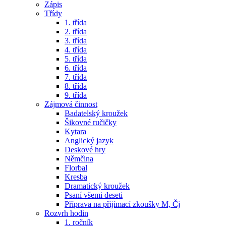
Zápis
Třídy
1. třída
2. třída
3. třída
4. třída
5. třída
6. třída
7. třída
8. třída
9. třída
Zájmová činnost
Badatelský kroužek
Šikovné ručičky
Kytara
Anglický jazyk
Deskové hry
Němčina
Florbal
Kresba
Dramatický kroužek
Psaní všemi deseti
Příprava na přijímací zkoušky M, Čj
Rozvrh hodin
1. ročník