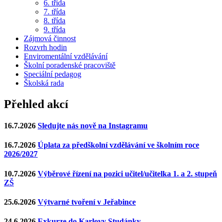
6. třída
7. třída
8. třída
9. třída
Zájmová činnost
Rozvrh hodin
Enviromentální vzdělávání
Školní poradenské pracoviště
Speciální pedagog
Školská rada
Přehled akcí
16.7.2026
Sledujte nás nově na Instagramu
16.7.2026
Úplata za předškolní vzdělávání ve školním roce
2026/2027
10.7.2026
Výběrové řízení na pozici učitel/učitelka 1. a 2. stupeň
ZŠ
25.6.2026
Výtvarné tvoření v Jeřabince
24.6.2026
Exkurze do Karlovy Studánky