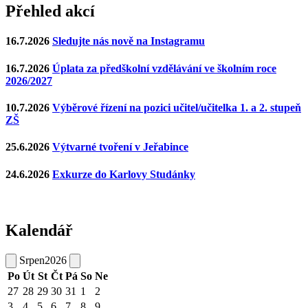
Přehled akcí
16.7.2026
Sledujte nás nově na Instagramu
16.7.2026
Úplata za předškolní vzdělávání ve školním roce
2026/2027
10.7.2026
Výběrové řízení na pozici učitel/učitelka 1. a 2. stupeň
ZŠ
25.6.2026
Výtvarné tvoření v Jeřabince
24.6.2026
Exkurze do Karlovy Studánky
Kalendář
Srpen
2026
Po
Út
St
Čt
Pá
So
Ne
27
28
29
30
31
1
2
3
4
5
6
7
8
9