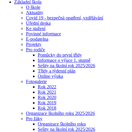
Základní škola
O škole
Aktuality
Covid 19 - bezpečná opatření, vzdělávání
Úřední deska
Ke stažení
Povinné informace
E-podatelna
Projekty
Pro rodiče
Pomůcky do první třídy
Informace o výuce 1. stupně
Sešity na školní rok 2025⁄2026
Třídy a týdenní plán
Online výuka
Fotogalerie
Rok 2022
Rok 2021
Rok 2020
Rok 2019
Rok 2018
Organizace školního roku 2025⁄2026
Pro žáky
Organizace školního roku
Sešity na školní rok 2025⁄2026