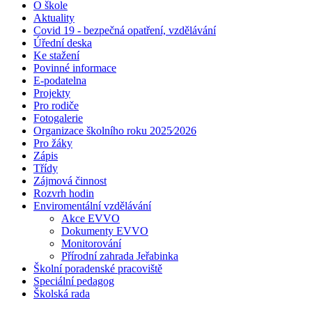
O škole
Aktuality
Covid 19 - bezpečná opatření, vzdělávání
Úřední deska
Ke stažení
Povinné informace
E-podatelna
Projekty
Pro rodiče
Fotogalerie
Organizace školního roku 2025⁄2026
Pro žáky
Zápis
Třídy
Zájmová činnost
Rozvrh hodin
Enviromentální vzdělávání
Akce EVVO
Dokumenty EVVO
Monitorování
Přírodní zahrada Jeřabinka
Školní poradenské pracoviště
Speciální pedagog
Školská rada