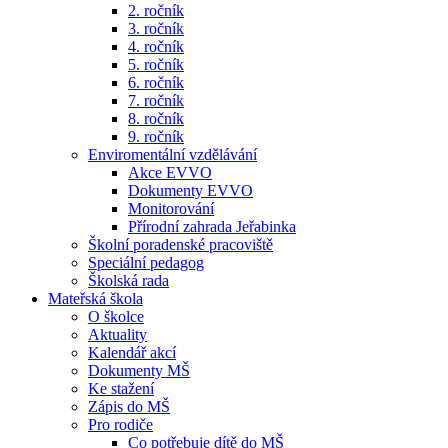
2. ročník
3. ročník
4. ročník
5. ročník
6. ročník
7. ročník
8. ročník
9. ročník
Enviromentální vzdělávání
Akce EVVO
Dokumenty EVVO
Monitorování
Přírodní zahrada Jeřabinka
Školní poradenské pracoviště
Speciální pedagog
Školská rada
Mateřská škola
O školce
Aktuality
Kalendář akcí
Dokumenty MŠ
Ke stažení
Zápis do MŠ
Pro rodiče
Co potřebuje dítě do MŠ