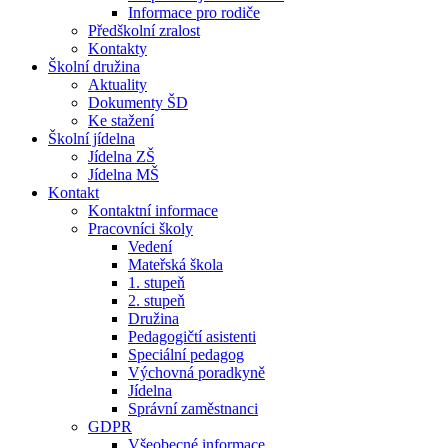
Informace pro rodiče
Předškolní zralost
Kontakty
Školní družina
Aktuality
Dokumenty ŠD
Ke stažení
Školní jídelna
Jídelna ZŠ
Jídelna MŠ
Kontakt
Kontaktní informace
Pracovníci školy
Vedení
Mateřská škola
1. stupeň
2. stupeň
Družina
Pedagogičtí asistenti
Speciální pedagog
Výchovná poradkyně
Jídelna
Správní zaměstnanci
GDPR
Všeobecné informace