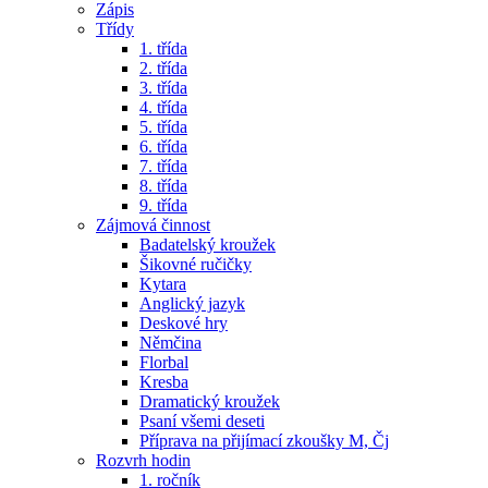
Zápis
Třídy
1. třída
2. třída
3. třída
4. třída
5. třída
6. třída
7. třída
8. třída
9. třída
Zájmová činnost
Badatelský kroužek
Šikovné ručičky
Kytara
Anglický jazyk
Deskové hry
Němčina
Florbal
Kresba
Dramatický kroužek
Psaní všemi deseti
Příprava na přijímací zkoušky M, Čj
Rozvrh hodin
1. ročník