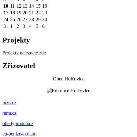
10
11
12
13
14
15
16
17
18
19
20
21
22
23
24
25
26
27
28
29
30
31
1
2
3
4
5
6
Projekty
Projekty naleznete
zde
Zřizovatel
Obec Holčovice
mzp.cz
mmr.cz
obedyprodeti.cz
eu-penize-skolam