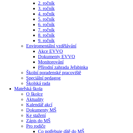
2. ročník
3. ročník
4. ročník
5. ročník
6. ročník
7. ročník
8. ročník
9. ročník
Enviromentální vzdělávání
Akce EVVO
Dokumenty EVVO
Monitorování
Přírodní zahrada Jeřabinka
Školní poradenské pracoviště
Speciální pedagog
Školská rada
Mateřská škola
O školce
Aktuality
Kalendář akcí
Dokumenty MŠ
Ke stažení
Zápis do MŠ
Pro rodiče
Co potřebuje dítě do MŠ