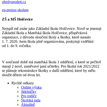
obedyprodeti.cz
eu-penize-skolam
ZŠ a MŠ Holčovice
Nejspíš mě znáte jako Základní školu Holčovice. Nově se jmenuji
Základní škola a Mateřská škola Holčovice, příspěvková
organizace, z důvodu sloučení školy a školky, které nastalo
1. 7. 2020. Jsem škola plně organizována, poskytuji vzdělání
od 1. do 9. ročníku.
V současné době má mateřská škola 1 oddělení, o které se pečlivě
starají 2 nové, usměvavé paní učitelky. Pro školní rok 2021/2022
se plánuje rekonstrukce školky o další oddělení, které by mělo
sloužit dětem od dvou let.
Rychlé odkazy
Online výuka
Jídelníčky
Pro rodiče
Školská rada
Aktuálně