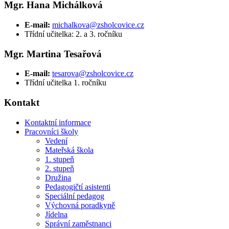
Mgr. Hana Michálková
E-mail:
michalkova@zsholcovice.cz
Třídní učitelka: 2. a 3. ročníku
Mgr. Martina Tesařová
E-mail:
tesarova@zsholcovice.cz
Třídní učitelka 1. ročníku
Kontakt
Kontaktní informace
Pracovníci školy
Vedení
Mateřská škola
1. stupeň
2. stupeň
Družina
Pedagogičtí asistenti
Speciální pedagog
Výchovná poradkyně
Jídelna
Správní zaměstnanci