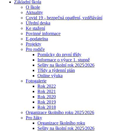
Základní škola
O škole
Aktuality
Covid 19 - bezpečná opatření, vzdělávání
Úřední deska
Ke stažení
Povinné informace
E-podatelna
Projekty
Pro rodiče
Pomůcky do první třídy
Informace o výuce 1. stupně
Sešity na školní rok 2025⁄2026
Třídy a týdenní plán
Online výuka
Fotogalerie
Rok 2022
Rok 2021
Rok 2020
Rok 2019
Rok 2018
Organizace školního roku 2025⁄2026
Pro žáky
Organizace školního roku
Sešity na školní rok 2025⁄2026