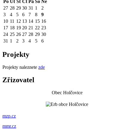
Po
Út
St
Čt
Pá
So
Ne
27
28
29
30
31
1
2
3
4
5
6
7
8
9
10
11
12
13
14
15
16
17
18
19
20
21
22
23
24
25
26
27
28
29
30
31
1
2
3
4
5
6
Projekty
Projekty naleznete
zde
Zřizovatel
Obec Holčovice
mzp.cz
mmr.cz