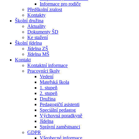
Informace pro rodiče
Předškolní zralost
Kontakty
Školní družina
Aktuality
Dokumenty ŠD
Ke stažení
Školní jídelna
Jídelna ZŠ
Jídelna MŠ
Kontakt
Kontaktní informace
Pracovníci školy
Vedení
Mateřská škola
1. stupeň
2. stupeň
Družina
Pedagogičtí asistenti
Speciální pedagog
Výchovná poradkyně
Jídelna
Správní zaměstnanci
GDPR
Všeobecné informace