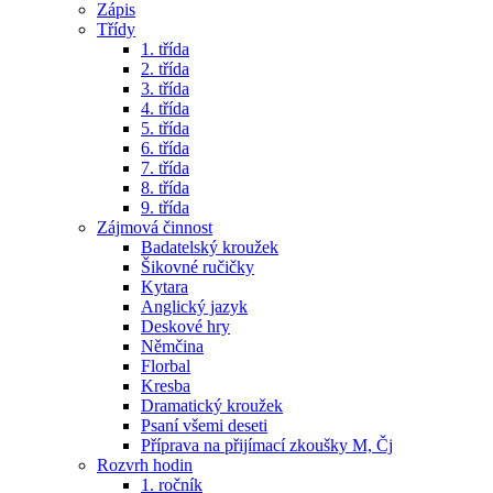
Zápis
Třídy
1. třída
2. třída
3. třída
4. třída
5. třída
6. třída
7. třída
8. třída
9. třída
Zájmová činnost
Badatelský kroužek
Šikovné ručičky
Kytara
Anglický jazyk
Deskové hry
Němčina
Florbal
Kresba
Dramatický kroužek
Psaní všemi deseti
Příprava na přijímací zkoušky M, Čj
Rozvrh hodin
1. ročník