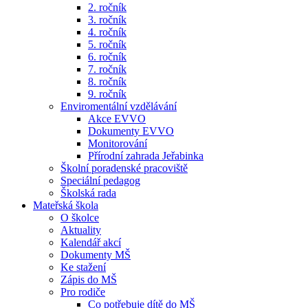
2. ročník
3. ročník
4. ročník
5. ročník
6. ročník
7. ročník
8. ročník
9. ročník
Enviromentální vzdělávání
Akce EVVO
Dokumenty EVVO
Monitorování
Přírodní zahrada Jeřabinka
Školní poradenské pracoviště
Speciální pedagog
Školská rada
Mateřská škola
O školce
Aktuality
Kalendář akcí
Dokumenty MŠ
Ke stažení
Zápis do MŠ
Pro rodiče
Co potřebuje dítě do MŠ