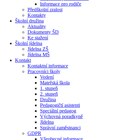
Informace pro rodiče
Předškolní zralost
Kontakty
Školní družina
Aktuality
Dokumenty ŠD
Ke stažení
Školní jídelna
Jídelna ZŠ
Jídelna MŠ
Kontakt
Kontaktní informace
Pracovníci školy
Vedení
Mateřská škola
1. stupeň
2. stupeň
Družina
Pedagogičtí asistenti
Speciální pedagog
Výchovná poradkyně
Jídelna
Správní zaměstnanci
GDPR
Všeobecné informace