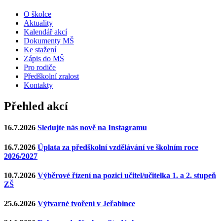
O školce
Aktuality
Kalendář akcí
Dokumenty MŠ
Ke stažení
Zápis do MŠ
Pro rodiče
Předškolní zralost
Kontakty
Přehled akcí
16.7.2026
Sledujte nás nově na Instagramu
16.7.2026
Úplata za předškolní vzdělávání ve školním roce
2026/2027
10.7.2026
Výběrové řízení na pozici učitel/učitelka 1. a 2. stupeň
ZŠ
25.6.2026
Výtvarné tvoření v Jeřabince