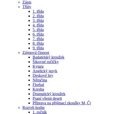
Zápis
Třídy
1. třída
2. třída
3. třída
4. třída
5. třída
6. třída
7. třída
8. třída
9. třída
Zájmová činnost
Badatelský kroužek
Šikovné ručičky
Kytara
Anglický jazyk
Deskové hry
Němčina
Florbal
Kresba
Dramatický kroužek
Psaní všemi deseti
Příprava na přijímací zkoušky M, Čj
Rozvrh hodin
1. ročník