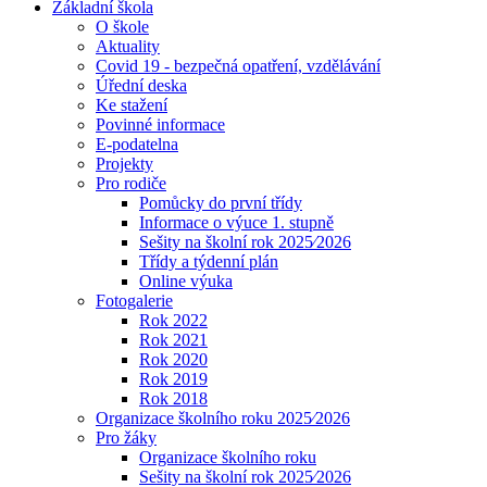
Základní škola
O škole
Aktuality
Covid 19 - bezpečná opatření, vzdělávání
Úřední deska
Ke stažení
Povinné informace
E-podatelna
Projekty
Pro rodiče
Pomůcky do první třídy
Informace o výuce 1. stupně
Sešity na školní rok 2025⁄2026
Třídy a týdenní plán
Online výuka
Fotogalerie
Rok 2022
Rok 2021
Rok 2020
Rok 2019
Rok 2018
Organizace školního roku 2025⁄2026
Pro žáky
Organizace školního roku
Sešity na školní rok 2025⁄2026