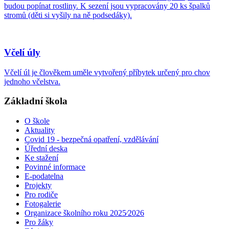
budou popínat rostliny. K sezení jsou vypracovány 20 ks špalků
stromů (děti si vyšily na ně podsedáky).
Včelí úly
Včelí úl je člověkem uměle vytvořený příbytek určený pro chov
jednoho včelstva.
Základní škola
O škole
Aktuality
Covid 19 - bezpečná opatření, vzdělávání
Úřední deska
Ke stažení
Povinné informace
E-podatelna
Projekty
Pro rodiče
Fotogalerie
Organizace školního roku 2025⁄2026
Pro žáky