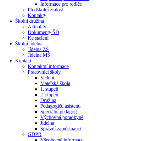
Informace pro rodiče
Předškolní zralost
Kontakty
Školní družina
Aktuality
Dokumenty ŠD
Ke stažení
Školní jídelna
Jídelna ZŠ
Jídelna MŠ
Kontakt
Kontaktní informace
Pracovníci školy
Vedení
Mateřská škola
1. stupeň
2. stupeň
Družina
Pedagogičtí asistenti
Speciální pedagog
Výchovná poradkyně
Jídelna
Správní zaměstnanci
GDPR
Všeobecné informace