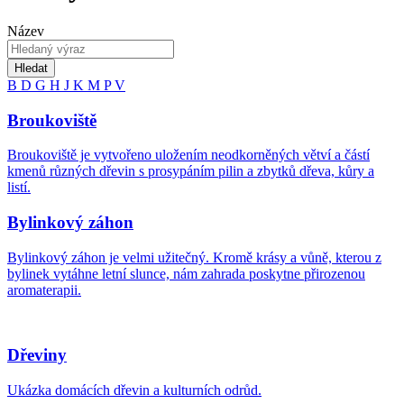
Název
Hledat
B
D
G
H
J
K
M
P
V
Broukoviště
Broukoviště je vytvořeno uložením neodkorněných větví a částí
kmenů různých dřevin s prosypáním pilin a zbytků dřeva, kůry a
listí.
Bylinkový záhon
Bylinkový záhon je velmi užitečný. Kromě krásy a vůně, kterou z
bylinek vytáhne letní slunce, nám zahrada poskytne přirozenou
aromaterapii.
Dřeviny
Ukázka domácích dřevin a kulturních odrůd.