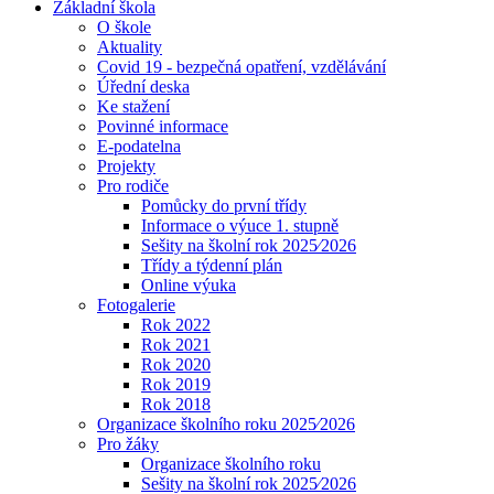
Základní škola
O škole
Aktuality
Covid 19 - bezpečná opatření, vzdělávání
Úřední deska
Ke stažení
Povinné informace
E-podatelna
Projekty
Pro rodiče
Pomůcky do první třídy
Informace o výuce 1. stupně
Sešity na školní rok 2025⁄2026
Třídy a týdenní plán
Online výuka
Fotogalerie
Rok 2022
Rok 2021
Rok 2020
Rok 2019
Rok 2018
Organizace školního roku 2025⁄2026
Pro žáky
Organizace školního roku
Sešity na školní rok 2025⁄2026