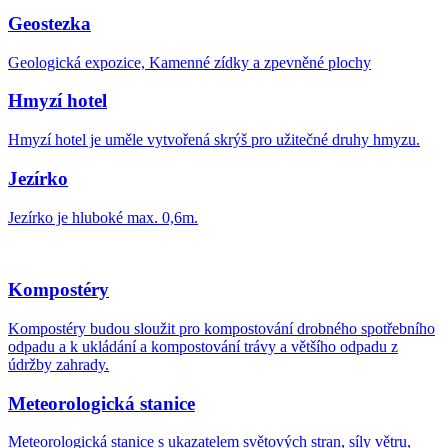
Geostezka
Geologická expozice, Kamenné zídky a zpevněné plochy
Hmyzí hotel
Hmyzí hotel je uměle vytvořená skrýš pro užitečné druhy hmyzu.
Jezírko
Jezírko je hluboké max. 0,6m.
Kompostéry
Kompostéry budou sloužit pro kompostování drobného spotřebního
odpadu a k ukládání a kompostování trávy a většího odpadu z
údržby zahrady.
Meteorologická stanice
Meteorologická stanice s ukazatelem světových stran, síly větru,