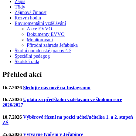
Zápis
Třídy
Zájmová činnost
Rozvrh hodin
Enviromentální vzdělávání
Akce EVVO
Dokumenty EVVO
Monitorování
Přírodní zahrada Jeřabinka
Školní poradenské pracoviště
Speciální pedagog
Školská rada
Přehled akcí
16.7.2026
Sledujte nás nově na Instagramu
16.7.2026
Úplata za předškolní vzdělávání ve školním roce
2026/2027
10.7.2026
Výběrové řízení na pozici učitel/učitelka 1. a 2. stupeň
ZŠ
25.6.2026
Výtvarné tvoření v Jeřabince