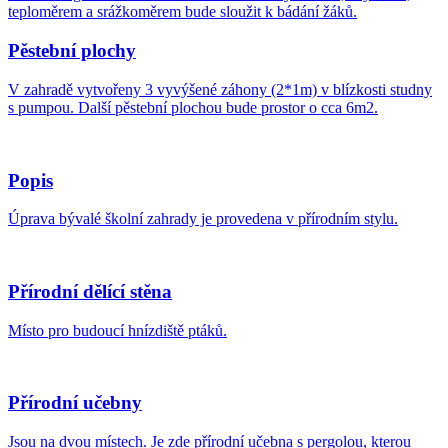
teploměrem a srážkoměrem bude sloužit k bádání žáků.
Pěstební plochy
V zahradě vytvořeny 3 vyvýšené záhony (2*1m) v blízkosti studny
s pumpou. Další pěstební plochou bude prostor o cca 6m2.
Popis
Úprava bývalé školní zahrady je provedena v přírodním stylu.
Přírodní dělící stěna
Místo pro budoucí hnízdiště ptáků.
Přírodní učebny
Jsou na dvou místech. Je zde přírodní učebna s pergolou, kterou