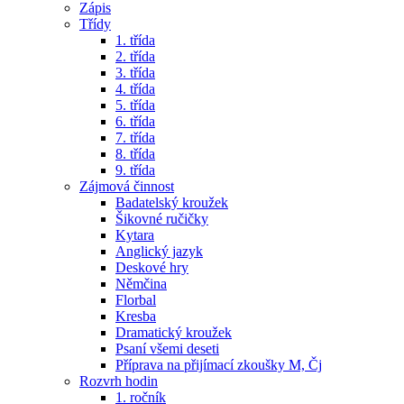
Zápis
Třídy
1. třída
2. třída
3. třída
4. třída
5. třída
6. třída
7. třída
8. třída
9. třída
Zájmová činnost
Badatelský kroužek
Šikovné ručičky
Kytara
Anglický jazyk
Deskové hry
Němčina
Florbal
Kresba
Dramatický kroužek
Psaní všemi deseti
Příprava na přijímací zkoušky M, Čj
Rozvrh hodin
1. ročník