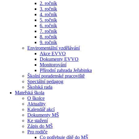
2. ročník
3. ročník
4. ročník
5. ročník
6. ročník
7. ročník
8. ročník
9. ročník
Enviromentální vzdělávání
Akce EVVO
Dokumenty EVVO
Monitorování
Přírodní zahrada Jeřabinka
Školní poradenské pracoviště
Speciální pedagog
Školská rada
Mateřská škola
O školce
Aktuality
Kalendář akcí
Dokumenty MŠ
Ke stažení
Zápis do MŠ
Pro rodiče
Co potřebuje dítě do MŠ