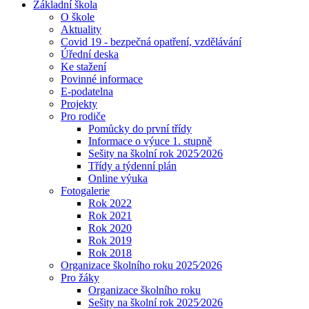
Základní škola
O škole
Aktuality
Covid 19 - bezpečná opatření, vzdělávání
Úřední deska
Ke stažení
Povinné informace
E-podatelna
Projekty
Pro rodiče
Pomůcky do první třídy
Informace o výuce 1. stupně
Sešity na školní rok 2025⁄2026
Třídy a týdenní plán
Online výuka
Fotogalerie
Rok 2022
Rok 2021
Rok 2020
Rok 2019
Rok 2018
Organizace školního roku 2025⁄2026
Pro žáky
Organizace školního roku
Sešity na školní rok 2025⁄2026