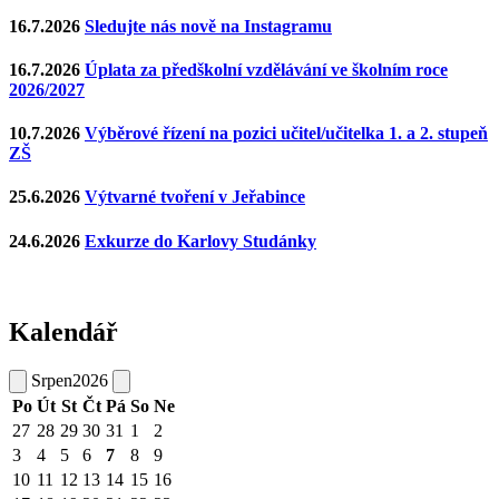
16.7.2026
Sledujte nás nově na Instagramu
16.7.2026
Úplata za předškolní vzdělávání ve školním roce
2026/2027
10.7.2026
Výběrové řízení na pozici učitel/učitelka 1. a 2. stupeň
ZŠ
25.6.2026
Výtvarné tvoření v Jeřabince
24.6.2026
Exkurze do Karlovy Studánky
Kalendář
Srpen
2026
Po
Út
St
Čt
Pá
So
Ne
27
28
29
30
31
1
2
3
4
5
6
7
8
9
10
11
12
13
14
15
16