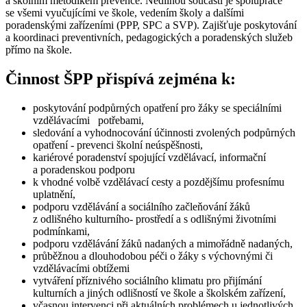
a školním metodikem prevence. Nedílnou součástí je spolupráce
se všemi vyučujícími ve škole, vedením školy a dalšími
poradenskými zařízeními (PPP, SPC a SVP). Zajišťuje poskytování
a koordinaci preventivních, pedagogických a poradenských služeb
přímo na škole.
Činnost ŠPP přispívá zejména k:
poskytování podpůrných opatření pro žáky se speciálními
vzdělávacími potřebami,
sledování a vyhodnocování účinnosti zvolených podpůrných
opatření - prevenci školní neúspěšnosti,
kariérové poradenství spojující vzdělávací, informační
a poradenskou podporu
k vhodné volbě vzdělávací cesty a pozdějšímu profesnímu
uplatnění,
podporu vzdělávání a sociálního začleňování žáků
z odlišného kulturního- prostředí a s odlišnými životními
podmínkami,
podporu vzdělávání žáků nadaných a mimořádně nadaných,
průběžnou a dlouhodobou péči o žáky s výchovnými či
vzdělávacími obtížemi
vytváření příznivého sociálního klimatu pro přijímání
kulturních a jiných odlišností ve škole a školském zařízení,
včasnou intervenci při aktuálních problémech u jednotlivých