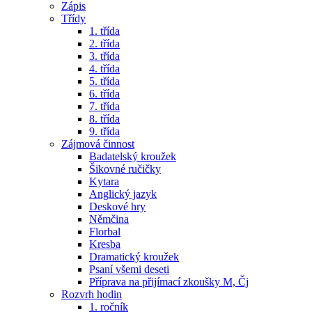
Zápis
Třídy
1. třída
2. třída
3. třída
4. třída
5. třída
6. třída
7. třída
8. třída
9. třída
Zájmová činnost
Badatelský kroužek
Šikovné ručičky
Kytara
Anglický jazyk
Deskové hry
Němčina
Florbal
Kresba
Dramatický kroužek
Psaní všemi deseti
Příprava na přijímací zkoušky M, Čj
Rozvrh hodin
1. ročník