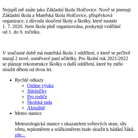
Nejspíš mě znáte jako Základní školu Holčovice. Nově se jmenuji
Základní škola a Mateřská škola Holčovice, příspěvková
organizace, z důvodu sloučení školy a školky, které nastalo
1. 7. 2020. Jsem škola plně organizována, poskytuji vzdělání
od 1. do 9. ročníku.
V současné době má mateřská škola 1 oddělení, o které se pečlivě
starají 2 nové, usměvavé paní učitelky. Pro školní rok 2021/2022
se plánuje rekonstrukce školky o další oddělení, které by mělo
sloužit dětem od dvou let.
Rychlé odkazy
Online výuka
Jídelníčky
Pro rodiče
Školská rada
Aktuálně
Meteo stanice
Meteorologická stanice s ukazatelem světových stran, síly
větru, teploměrem a srážkoměrem bude sloužit k bádání žáků.
zde...