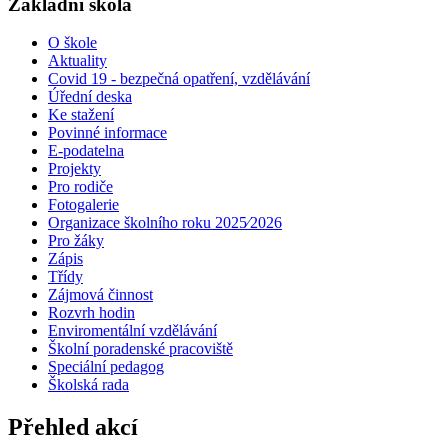
Základní škola
O škole
Aktuality
Covid 19 - bezpečná opatření, vzdělávání
Úřední deska
Ke stažení
Povinné informace
E-podatelna
Projekty
Pro rodiče
Fotogalerie
Organizace školního roku 2025⁄2026
Pro žáky
Zápis
Třídy
Zájmová činnost
Rozvrh hodin
Enviromentální vzdělávání
Školní poradenské pracoviště
Speciální pedagog
Školská rada
Přehled akcí