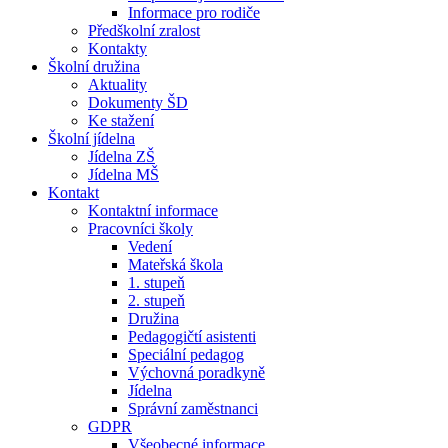
Informace pro rodiče
Předškolní zralost
Kontakty
Školní družina
Aktuality
Dokumenty ŠD
Ke stažení
Školní jídelna
Jídelna ZŠ
Jídelna MŠ
Kontakt
Kontaktní informace
Pracovníci školy
Vedení
Mateřská škola
1. stupeň
2. stupeň
Družina
Pedagogičtí asistenti
Speciální pedagog
Výchovná poradkyně
Jídelna
Správní zaměstnanci
GDPR
Všeobecné informace