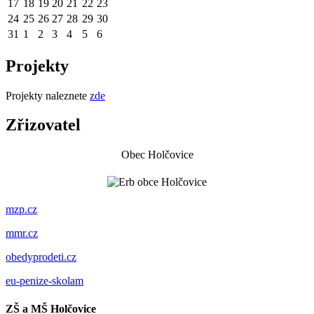
17
18
19
20
21
22
23
24
25
26
27
28
29
30
31
1
2
3
4
5
6
Projekty
Projekty naleznete
zde
Zřizovatel
Obec Holčovice
mzp.cz
mmr.cz
obedyprodeti.cz
eu-penize-skolam
ZŠ a MŠ Holčovice