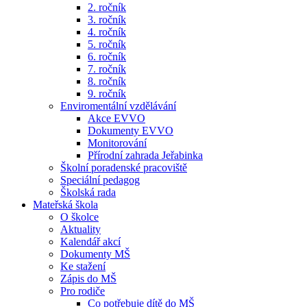
2. ročník
3. ročník
4. ročník
5. ročník
6. ročník
7. ročník
8. ročník
9. ročník
Enviromentální vzdělávání
Akce EVVO
Dokumenty EVVO
Monitorování
Přírodní zahrada Jeřabinka
Školní poradenské pracoviště
Speciální pedagog
Školská rada
Mateřská škola
O školce
Aktuality
Kalendář akcí
Dokumenty MŠ
Ke stažení
Zápis do MŠ
Pro rodiče
Co potřebuje dítě do MŠ