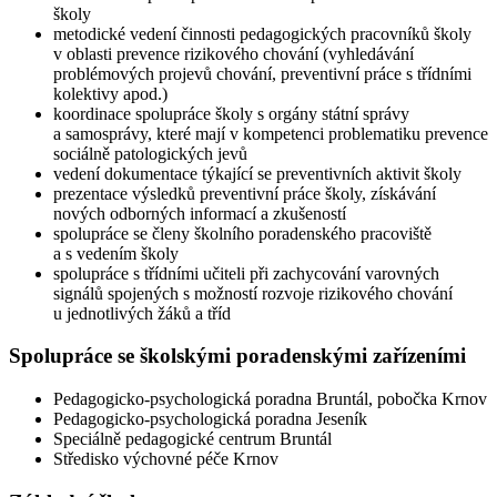
školy
metodické vedení činnosti pedagogických pracovníků školy
v oblasti prevence rizikového chování (vyhledávání
problémových projevů chování, preventivní práce s třídními
kolektivy apod.)
koordinace spolupráce školy s orgány státní správy
a samosprávy, které mají v kompetenci problematiku prevence
sociálně patologických jevů
vedení dokumentace týkající se preventivních aktivit školy
prezentace výsledků preventivní práce školy, získávání
nových odborných informací a zkušeností
spolupráce se členy školního poradenského pracoviště
a s vedením školy
spolupráce s třídními učiteli při zachycování varovných
signálů spojených s možností rozvoje rizikového chování
u jednotlivých žáků a tříd
Spolupráce se školskými poradenskými zařízeními
Pedagogicko-psychologická poradna Bruntál, pobočka Krnov
Pedagogicko-psychologická poradna Jeseník
Speciálně pedagogické centrum Bruntál
Středisko výchovné péče Krnov