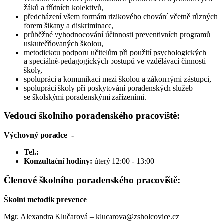
žáků a třídních kolektivů,
předcházení všem formám rizikového chování včetně různých
forem šikany a diskriminace,
průběžné vyhodnocování účinnosti preventivních programů
uskutečňovaných školou,
metodickou podporu učitelům při použití psychologických
a speciálně-pedagogických postupů ve vzdělávací činnosti
školy,
spolupráci a komunikaci mezi školou a zákonnými zástupci,
spolupráci školy při poskytování poradenských služeb
se školskými poradenskými zařízeními.
Vedoucí školního poradenského pracoviště:
Výchovný poradce -
Tel.:
Konzultační hodiny:
úterý 12:00 - 13:00
Členové školního poradenského pracoviště:
Školní metodik prevence
Mgr. Alexandra Klučarová – klucarova@zsholcovice.cz