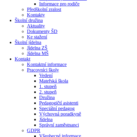
Informace pro rodiče
Předškolní zralost
Kontakty
Školní družina
Aktuality
Dokumenty ŠD
Ke stažení
Školní jídelna
Jídelna ZŠ
Jídelna MŠ
Kontakt
Kontaktní informace
Pracovníci školy
Vedení
Mateřská škola
1. stupeň
2. stupeň
Družina
Pedagogičtí asistenti
Speciální pedagog
Výchovná poradkyně
Jídelna
Správní zaměstnanci
GDPR
Všeobecné informace