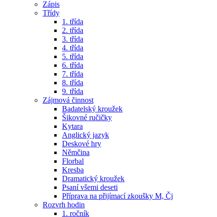
Zápis
Třídy
1. třída
2. třída
3. třída
4. třída
5. třída
6. třída
7. třída
8. třída
9. třída
Zájmová činnost
Badatelský kroužek
Šikovné ručičky
Kytara
Anglický jazyk
Deskové hry
Němčina
Florbal
Kresba
Dramatický kroužek
Psaní všemi deseti
Příprava na přijímací zkoušky M, Čj
Rozvrh hodin
1. ročník