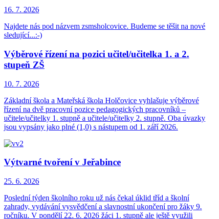
16. 7.
2026
Najdete nás pod názvem zsmsholcovice. Budeme se těšit na nové
sledující...:-)
Výběrové řízení na pozici učitel/učitelka 1. a 2.
stupeň ZŠ
10. 7.
2026
Základní škola a Mateřská škola Holčovice vyhlašuje výběrové
řízení na dvě pracovní pozice pedagogických pracovníků –
učitele/učitelky 1. stupně a učitele/učitelky 2. stupně. Oba úvazky
jsou vypsány jako plné (1,0) s nástupem od 1. září 2026.
Výtvarné tvoření v Jeřabince
25. 6.
2026
Poslední týden školního roku už nás čekal úklid tříd a školní
zahrady, vydávání vysvědčení a slavnostní ukončení pro žáky 9.
ročníku. V pondělí 22. 6. 2026 žáci 1. stupně ale ještě využili