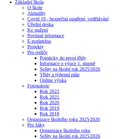
Základní škola
O škole
Aktuality
Covid 19 - bezpečná opatření, vzdělávání
Úřední deska
Ke stažení
Povinné informace
E-podatelna
Projekty
Pro rodiče
Pomůcky do první třídy
Informace o výuce 1. stupně
Sešity na školní rok 2025⁄2026
Třídy a týdenní plán
Online výuka
Fotogalerie
Rok 2022
Rok 2021
Rok 2020
Rok 2019
Rok 2018
Organizace školního roku 2025⁄2026
Pro žáky
Organizace školního roku
Sešity na školní rok 2025⁄2026