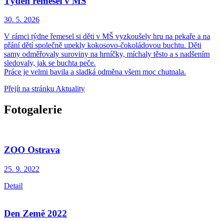
Týden řemesel v MŠ
30. 5.
2026
V rámci týdne řemesel si děti v MŠ vyzkoušely hru na pekaře a na
přání dětí společně upekly kokosovo-čokoládovou buchtu. Děti
samy odměřovaly suroviny na hrníčky, míchaly těsto a s nadšením
sledovaly, jak se buchta peče.
Práce je velmi bavila a sladká odměna všem moc chutnala.
Přejít na stránku Aktuality
Fotogalerie
ZOO Ostrava
25. 9.
2022
Detail
Den Země 2022