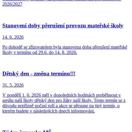
2026/2027
Stanovení doby přerušení provozu mateřské školy
14. 6.
2026
Po dohodě se zřizovatelem byla stanovena doba přerušení mateřské
školy v termínu od 29.6. do 14. 8. 2026.
Dětský den - změna termínu!!!
31. 5.
2026
V pondělí 1. 6. 2026 měl v dopoledních hodinách proběhnout v
areálu naší školy dětský den pro žáky naší školy. Tento termín se z
důvodu nepřízně počasí ruší a akce se přesune na jiný termín, o
kterém budete v následujících dnech informováni.