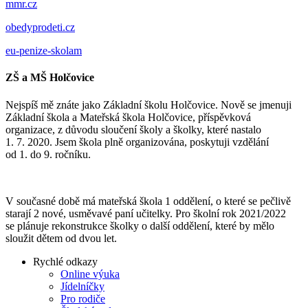
mmr.cz
obedyprodeti.cz
eu-penize-skolam
ZŠ a MŠ Holčovice
Nejspíš mě znáte jako Základní školu Holčovice. Nově se jmenuji
Základní škola a Mateřská škola Holčovice, příspěvková
organizace, z důvodu sloučení školy a školky, které nastalo
1. 7. 2020. Jsem škola plně organizována, poskytuji vzdělání
od 1. do 9. ročníku.
V současné době má mateřská škola 1 oddělení, o které se pečlivě
starají 2 nové, usměvavé paní učitelky. Pro školní rok 2021/2022
se plánuje rekonstrukce školky o další oddělení, které by mělo
sloužit dětem od dvou let.
Rychlé odkazy
Online výuka
Jídelníčky
Pro rodiče