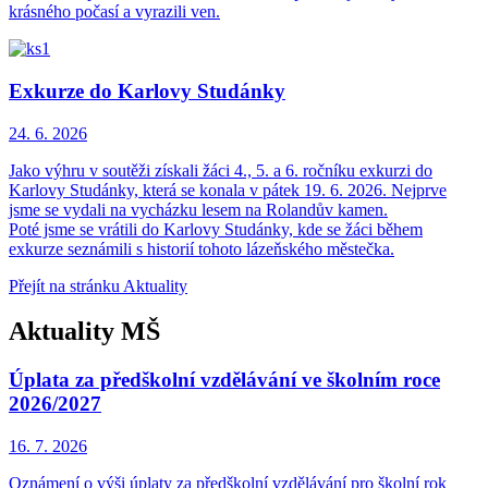
krásného počasí a vyrazili ven.
Exkurze do Karlovy Studánky
24. 6.
2026
Jako výhru v soutěži získali žáci 4., 5. a 6. ročníku exkurzi do
Karlovy Studánky, která se konala v pátek 19. 6. 2026. Nejprve
jsme se vydali na vycházku lesem na Rolandův kamen.
Poté jsme se vrátili do Karlovy Studánky, kde se žáci během
exkurze seznámili s historií tohoto lázeňského městečka.
Přejít na stránku Aktuality
Aktuality MŠ
Úplata za předškolní vzdělávání ve školním roce
2026/2027
16. 7.
2026
Oznámení o výši úplaty za předškolní vzdělávání pro školní rok