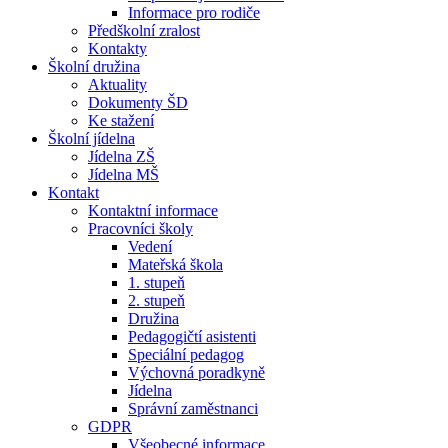
Informace pro rodiče
Předškolní zralost
Kontakty
Školní družina
Aktuality
Dokumenty ŠD
Ke stažení
Školní jídelna
Jídelna ZŠ
Jídelna MŠ
Kontakt
Kontaktní informace
Pracovníci školy
Vedení
Mateřská škola
1. stupeň
2. stupeň
Družina
Pedagogičtí asistenti
Speciální pedagog
Výchovná poradkyně
Jídelna
Správní zaměstnanci
GDPR
Všeobecné informace