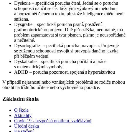
Dyslexie – specifická porucha čtení. Jedná se o poruchu
schopnosti naučit se číst běžnými výukovými metodami
a porozumět čtenému textu, přestože inteligence dítěte není
snížena.
Dysgrafie – specifická porucha psaní, postižení
grafomotorického projevu. Dítě píše ztěžka, neobratně, má
problém zapamatovat si tvar písmen, písmo je neuspořádané
a nečitelné.
Dysortografie – specifická porucha pravopisu. Projevuje
se ztíženou schopností osvojit si pravopis daného jazyka
při běžném vedení.
Dyskalkulie – specifická porucha počítání a práce
s matematickými symboly
ADHD – porucha pozornosti spojená s hyperaktivitou
V případě nejasností nebo vznikajících problémů se rodiče mohou
obrátit na třídního učitele nebo výchovného poradce.
Základní škola
O škole
Aktuality
Covid 19 - bezpečná opatření, vzdělávání
Úřední deska
Ke stažení