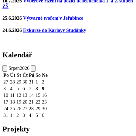
10.7.2026
Výběrové řízení na pozici učitel/učitelka 1. a 2. stupeň
ZŠ
25.6.2026
Výtvarné tvoření v Jeřabince
24.6.2026
Exkurze do Karlovy Studánky
Kalendář
Srpen
2026
Po
Út
St
Čt
Pá
So
Ne
27
28
29
30
31
1
2
3
4
5
6
7
8
9
10
11
12
13
14
15
16
17
18
19
20
21
22
23
24
25
26
27
28
29
30
31
1
2
3
4
5
6
Projekty