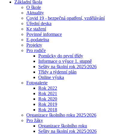
Základní škola
O škole
Aktuality
Covid 19 - bezpečná opatření, vzdělávání
Úřední deska
Ke stažení
Povinné informace
E-podatelna
Projekty
Pro rodiče
Pomůcky do první třídy
Informace o výuce 1. stupně
Sešity na školní rok 2025⁄2026
Třídy a týdenní plán
Online výuka
Fotogalerie
Rok 2022
Rok 2021
Rok 2020
Rok 2019
Rok 2018
Organizace školního roku 2025⁄2026
Pro žáky
Organizace školního roku
Sešity na školní rok 2025⁄2026