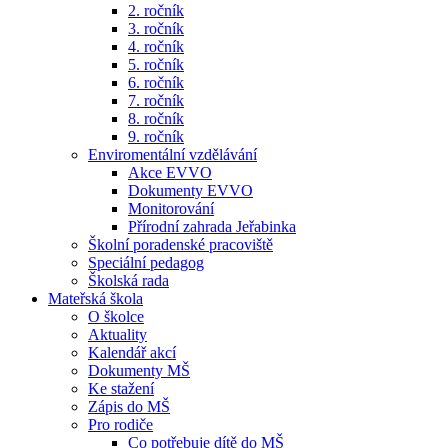
2. ročník
3. ročník
4. ročník
5. ročník
6. ročník
7. ročník
8. ročník
9. ročník
Enviromentální vzdělávání
Akce EVVO
Dokumenty EVVO
Monitorování
Přírodní zahrada Jeřabinka
Školní poradenské pracoviště
Speciální pedagog
Školská rada
Mateřská škola
O školce
Aktuality
Kalendář akcí
Dokumenty MŠ
Ke stažení
Zápis do MŠ
Pro rodiče
Co potřebuje dítě do MŠ