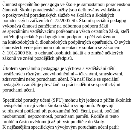
Činnost speciálního pedagoga ve škole je samostatnou poradenskou
činností. Školní poradenské služby jsou definovány vyhláškou
o poskytování poradenských služeb ve školách a školských
poradenských zařízeních č. 72/2005 Sb. Školní speciální pedagog
vykonává činnosti zaměřené na odbornou podporu žáků
se speciálními vzdělávacími potřebami a všech ostatních žáků, kteří
potřebují speciálně pedagogickou podporu a péči založenou
na krátkodobých či dlouhodobých podpůrných opatřeních. O svých
činnostech vede písemnou dokumentaci v souladu se zákonem
č. 101/2000 Sb., o ochraně osobních údajů a o změně některých
zákonů ve znění pozdějších předpisů.
Úkolem speciálního pedagoga je výchova a vzdělávání dětí
postižených různými znevýhodněními – tělesnými, smyslovými,
zdravotními nebo poruchami učení. Na naší škole se speciální
pedagožka zaměřuje převážně na práci s dětmi se specifickými
poruchami učení.
Specifické poruchy učení (SPU) mohou být jednou z příčin školních
neúspěchů a mají velmi širokou škálu symptomů. Projevují
se různými potížemi při porozumění řeči, čtení, psaní, počítání,
neobratností, nepozorností, poruchami paměti. Rodiče si tento
problém často uvědomují až při vstupu dítěte do školy.
K nejčastějším specifickým vývojovým poruchám učení patří: