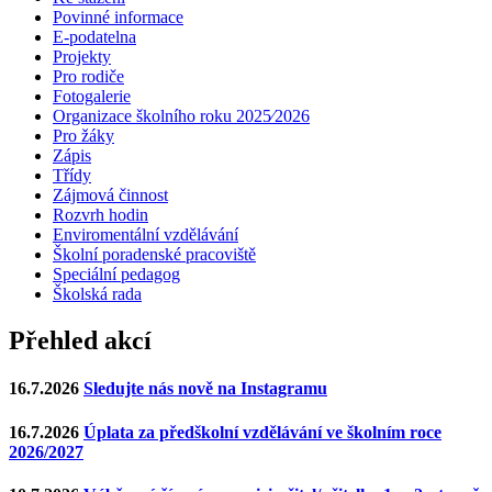
Povinné informace
E-podatelna
Projekty
Pro rodiče
Fotogalerie
Organizace školního roku 2025⁄2026
Pro žáky
Zápis
Třídy
Zájmová činnost
Rozvrh hodin
Enviromentální vzdělávání
Školní poradenské pracoviště
Speciální pedagog
Školská rada
Přehled akcí
16.7.2026
Sledujte nás nově na Instagramu
16.7.2026
Úplata za předškolní vzdělávání ve školním roce
2026/2027