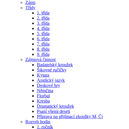
Zápis
Třídy
1. třída
2. třída
3. třída
4. třída
5. třída
6. třída
7. třída
8. třída
9. třída
Zájmová činnost
Badatelský kroužek
Šikovné ručičky
Kytara
Anglický jazyk
Deskové hry
Němčina
Florbal
Kresba
Dramatický kroužek
Psaní všemi deseti
Příprava na přijímací zkoušky M, Čj
Rozvrh hodin
1. ročník