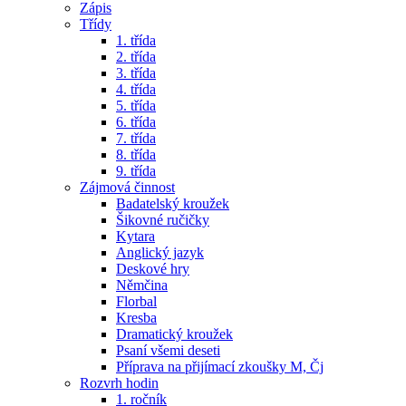
Zápis
Třídy
1. třída
2. třída
3. třída
4. třída
5. třída
6. třída
7. třída
8. třída
9. třída
Zájmová činnost
Badatelský kroužek
Šikovné ručičky
Kytara
Anglický jazyk
Deskové hry
Němčina
Florbal
Kresba
Dramatický kroužek
Psaní všemi deseti
Příprava na přijímací zkoušky M, Čj
Rozvrh hodin
1. ročník