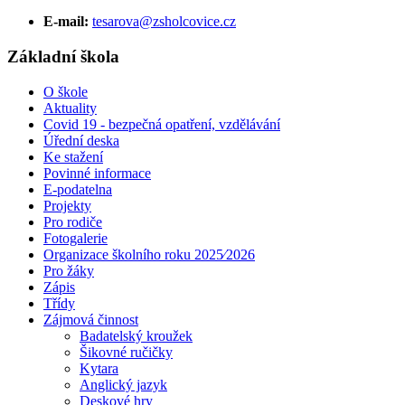
E-mail:
tesarova@zsholcovice.cz
Základní škola
O škole
Aktuality
Covid 19 - bezpečná opatření, vzdělávání
Úřední deska
Ke stažení
Povinné informace
E-podatelna
Projekty
Pro rodiče
Fotogalerie
Organizace školního roku 2025⁄2026
Pro žáky
Zápis
Třídy
Zájmová činnost
Badatelský kroužek
Šikovné ručičky
Kytara
Anglický jazyk
Deskové hry