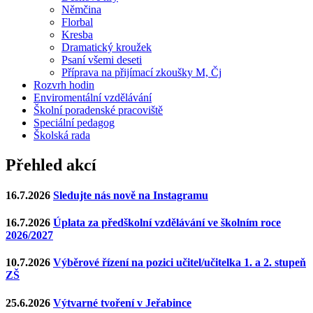
Němčina
Florbal
Kresba
Dramatický kroužek
Psaní všemi deseti
Příprava na přijímací zkoušky M, Čj
Rozvrh hodin
Enviromentální vzdělávání
Školní poradenské pracoviště
Speciální pedagog
Školská rada
Přehled akcí
16.7.2026
Sledujte nás nově na Instagramu
16.7.2026
Úplata za předškolní vzdělávání ve školním roce
2026/2027
10.7.2026
Výběrové řízení na pozici učitel/učitelka 1. a 2. stupeň
ZŠ
25.6.2026
Výtvarné tvoření v Jeřabince