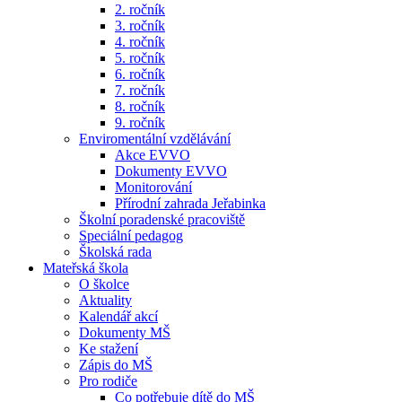
2. ročník
3. ročník
4. ročník
5. ročník
6. ročník
7. ročník
8. ročník
9. ročník
Enviromentální vzdělávání
Akce EVVO
Dokumenty EVVO
Monitorování
Přírodní zahrada Jeřabinka
Školní poradenské pracoviště
Speciální pedagog
Školská rada
Mateřská škola
O školce
Aktuality
Kalendář akcí
Dokumenty MŠ
Ke stažení
Zápis do MŠ
Pro rodiče
Co potřebuje dítě do MŠ