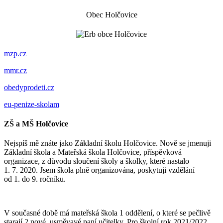
Obec Holčovice
mzp.cz
mmr.cz
obedyprodeti.cz
eu-penize-skolam
ZŠ a MŠ Holčovice
Nejspíš mě znáte jako Základní školu Holčovice. Nově se jmenuji
Základní škola a Mateřská škola Holčovice, příspěvková
organizace, z důvodu sloučení školy a školky, které nastalo
1. 7. 2020. Jsem škola plně organizována, poskytuji vzdělání
od 1. do 9. ročníku.
V současné době má mateřská škola 1 oddělení, o které se pečlivě
starají 2 nové, usměvavé paní učitelky. Pro školní rok 2021/2022