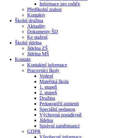
Informace pro rodiče
Předškolní zralost
Kontakty
Školní družina
Aktuality
Dokumenty ŠD
Ke stažení
Školní jídelna
Jídelna ZŠ
Jídelna MŠ
Kontakt
Kontaktní informace
Pracovníci školy
Vedení
Mateřská škola
1. stupeň
2. stupeň
Družina
Pedagogičtí asistenti
Speciální pedagog
Výchovná poradkyně
Jídelna
Správní zaměstnanci
GDPR
Všeobecné informace