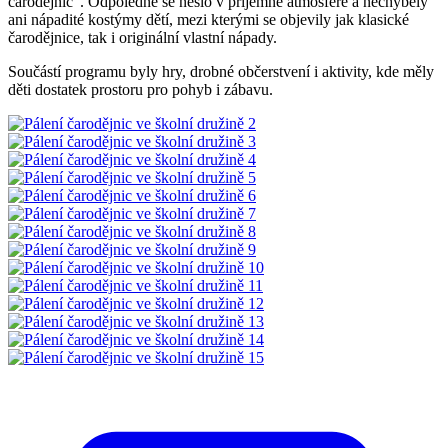
čarodějnic“. Odpoledne se neslo v příjemné atmosféře a nechyběly
ani nápadité kostýmy dětí, mezi kterými se objevily jak klasické
čarodějnice, tak i originální vlastní nápady.
Součástí programu byly hry, drobné občerstvení i aktivity, kde měly
děti dostatek prostoru pro pohyb i zábavu.