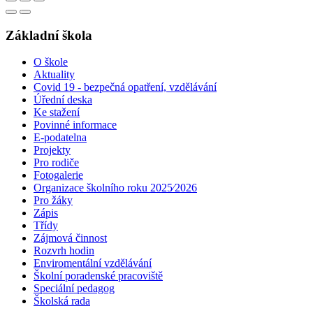
Základní škola
O škole
Aktuality
Covid 19 - bezpečná opatření, vzdělávání
Úřední deska
Ke stažení
Povinné informace
E-podatelna
Projekty
Pro rodiče
Fotogalerie
Organizace školního roku 2025⁄2026
Pro žáky
Zápis
Třídy
Zájmová činnost
Rozvrh hodin
Enviromentální vzdělávání
Školní poradenské pracoviště
Speciální pedagog
Školská rada