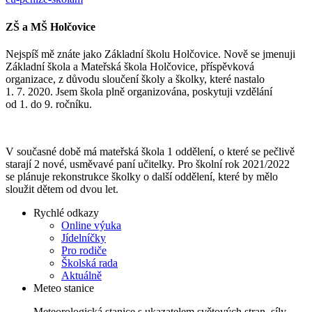
ZŠ a MŠ Holčovice
Nejspíš mě znáte jako Základní školu Holčovice. Nově se jmenuji
Základní škola a Mateřská škola Holčovice, příspěvková
organizace, z důvodu sloučení školy a školky, které nastalo
1. 7. 2020. Jsem škola plně organizována, poskytuji vzdělání
od 1. do 9. ročníku.
V současné době má mateřská škola 1 oddělení, o které se pečlivě
starají 2 nové, usměvavé paní učitelky. Pro školní rok 2021/2022
se plánuje rekonstrukce školky o další oddělení, které by mělo
sloužit dětem od dvou let.
Rychlé odkazy
Online výuka
Jídelníčky
Pro rodiče
Školská rada
Aktuálně
Meteo stanice
Meteorologická stanice s ukazatelem světových stran, síly