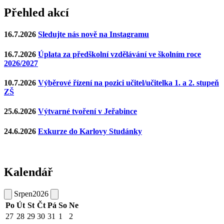
Přehled akcí
16.7.2026
Sledujte nás nově na Instagramu
16.7.2026
Úplata za předškolní vzdělávání ve školním roce
2026/2027
10.7.2026
Výběrové řízení na pozici učitel/učitelka 1. a 2. stupeň
ZŠ
25.6.2026
Výtvarné tvoření v Jeřabince
24.6.2026
Exkurze do Karlovy Studánky
Kalendář
Srpen
2026
Po
Út
St
Čt
Pá
So
Ne
27
28
29
30
31
1
2