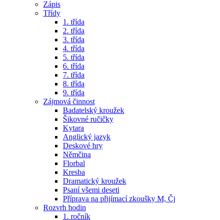
Zápis
Třídy
1. třída
2. třída
3. třída
4. třída
5. třída
6. třída
7. třída
8. třída
9. třída
Zájmová činnost
Badatelský kroužek
Šikovné ručičky
Kytara
Anglický jazyk
Deskové hry
Němčina
Florbal
Kresba
Dramatický kroužek
Psaní všemi deseti
Příprava na přijímací zkoušky M, Čj
Rozvrh hodin
1. ročník