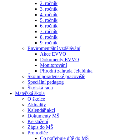
2. ročník
3. ročník
4. ročník
5. ročník
6. ročník
7. ročník
8. ročník
9. ročník
Enviromentální vzdělávání
Akce EVVO
Dokumenty EVVO
Monitorování
Přírodní zahrada Jeřabinka
Školní poradenské pracoviště
Speciální pedagog
Školská rada
Mateřská škola
O školce
Aktuality
Kalendář akcí
Dokumenty MŠ
Ke stažení
Zápis do MŠ
Pro rodiče
Co potřebuje dítě do MŠ