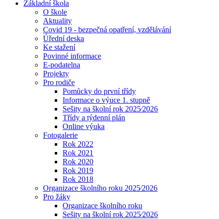
Základní škola
O škole
Aktuality
Covid 19 - bezpečná opatření, vzdělávání
Úřední deska
Ke stažení
Povinné informace
E-podatelna
Projekty
Pro rodiče
Pomůcky do první třídy
Informace o výuce 1. stupně
Sešity na školní rok 2025⁄2026
Třídy a týdenní plán
Online výuka
Fotogalerie
Rok 2022
Rok 2021
Rok 2020
Rok 2019
Rok 2018
Organizace školního roku 2025⁄2026
Pro žáky
Organizace školního roku
Sešity na školní rok 2025⁄2026