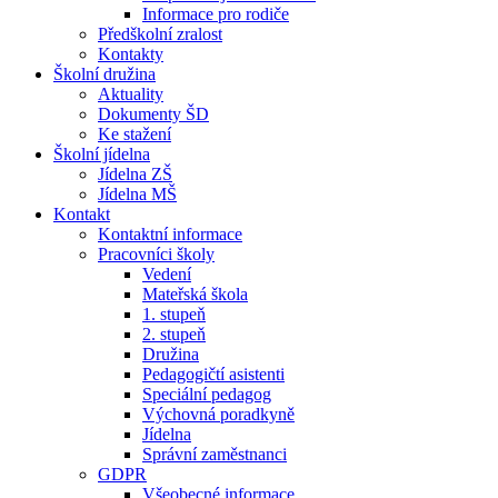
Informace pro rodiče
Předškolní zralost
Kontakty
Školní družina
Aktuality
Dokumenty ŠD
Ke stažení
Školní jídelna
Jídelna ZŠ
Jídelna MŠ
Kontakt
Kontaktní informace
Pracovníci školy
Vedení
Mateřská škola
1. stupeň
2. stupeň
Družina
Pedagogičtí asistenti
Speciální pedagog
Výchovná poradkyně
Jídelna
Správní zaměstnanci
GDPR
Všeobecné informace