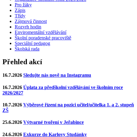
Pro žáky
Zápis
Třídy
Zájmová činnost
Rozvrh hodin
Enviromentální vzdělávání
Školní poradenské pracoviště
Speciální pedagog
Školská rada
Přehled akcí
16.7.2026
Sledujte nás nově na Instagramu
16.7.2026
Úplata za předškolní vzdělávání ve školním roce
2026/2027
10.7.2026
Výběrové řízení na pozici učitel/učitelka 1. a 2. stupeň
ZŠ
25.6.2026
Výtvarné tvoření v Jeřabince
24.6.2026
Exkurze do Karlovy Studánky