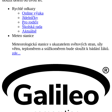
sloužit dětem od dvou let.
Rychlé odkazy
Online výuka
Jídelníčky
Pro rodiče
Školská rada
Aktuálně
Meteo stanice
Meteorologická stanice s ukazatelem světových stran, síly
větru, teploměrem a srážkoměrem bude sloužit k bádání žáků.
zde...