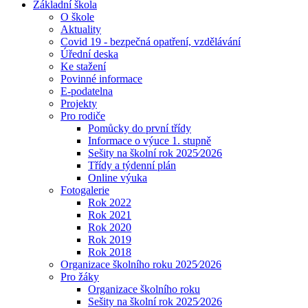
Základní škola
O škole
Aktuality
Covid 19 - bezpečná opatření, vzdělávání
Úřední deska
Ke stažení
Povinné informace
E-podatelna
Projekty
Pro rodiče
Pomůcky do první třídy
Informace o výuce 1. stupně
Sešity na školní rok 2025⁄2026
Třídy a týdenní plán
Online výuka
Fotogalerie
Rok 2022
Rok 2021
Rok 2020
Rok 2019
Rok 2018
Organizace školního roku 2025⁄2026
Pro žáky
Organizace školního roku
Sešity na školní rok 2025⁄2026