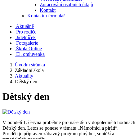
Zpracování osobních údajů
Kontakt
Kontaktní formulář
Aktuálně
Pro rodiče
Jídelníček
Fotogalerie
Škola Online
El. omluvenka
Úvodní stránka
Základní škola
Aktuality
Dětský den
Dětský den
V pondělí 1. června proběhne pro naše děti v dopoledních hodinách
Dětský den. Letos se ponese v tématu „Námořníci a piráti“.
Pro děti je připraven zábavný program plný her, soutěží a