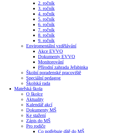
2. ročník
3. ročník
4. ročník
5. ročník
6. ročník
7. ročník
8. ročník
9. ročník
Enviromentální vzdělávání
Akce EVVO
Dokumenty EVVO
Monitorování
Přírodní zahrada Jeřabinka
Školní poradenské pracoviště
Speciální pedagog
Školská rada
Mateřská škola
O školce
Aktuality
Kalendář akcí
Dokumenty MŠ
Ke stažení
Zápis do MŠ
Pro rodiče
Co potřebuje dítě do MŠ