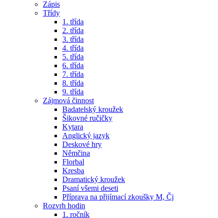
Zápis
Třídy
1. třída
2. třída
3. třída
4. třída
5. třída
6. třída
7. třída
8. třída
9. třída
Zájmová činnost
Badatelský kroužek
Šikovné ručičky
Kytara
Anglický jazyk
Deskové hry
Němčina
Florbal
Kresba
Dramatický kroužek
Psaní všemi deseti
Příprava na přijímací zkoušky M, Čj
Rozvrh hodin
1. ročník