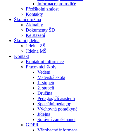
Informace pro rodiče
Předškolní zralost
Kontakty
Školní družina
Aktuality
Dokumenty ŠD
Ke stažení
Školní jídelna
Jídelna ZŠ
Jídelna MŠ
Kontakt
Kontaktní informace
Pracovníci školy
Vedení
Mateřská škola
1. stupeň
2. stupeň
Družina
Pedagogičtí asistenti
Speciální pedagog
Výchovná poradkyně
Jídelna
Správní zaměstnanci
GDPR
Všeobecné informace