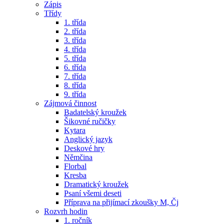
Zápis
Třídy
1. třída
2. třída
3. třída
4. třída
5. třída
6. třída
7. třída
8. třída
9. třída
Zájmová činnost
Badatelský kroužek
Šikovné ručičky
Kytara
Anglický jazyk
Deskové hry
Němčina
Florbal
Kresba
Dramatický kroužek
Psaní všemi deseti
Příprava na přijímací zkoušky M, Čj
Rozvrh hodin
1. ročník