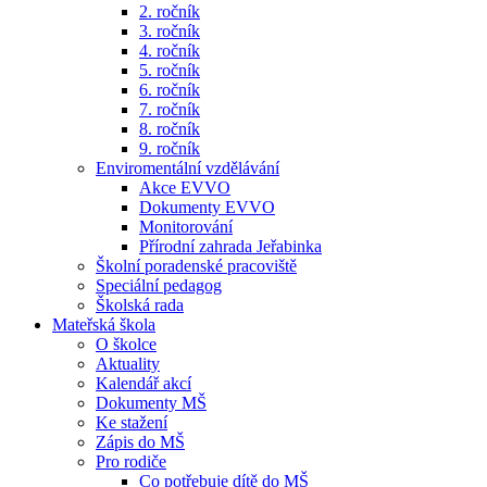
2. ročník
3. ročník
4. ročník
5. ročník
6. ročník
7. ročník
8. ročník
9. ročník
Enviromentální vzdělávání
Akce EVVO
Dokumenty EVVO
Monitorování
Přírodní zahrada Jeřabinka
Školní poradenské pracoviště
Speciální pedagog
Školská rada
Mateřská škola
O školce
Aktuality
Kalendář akcí
Dokumenty MŠ
Ke stažení
Zápis do MŠ
Pro rodiče
Co potřebuje dítě do MŠ