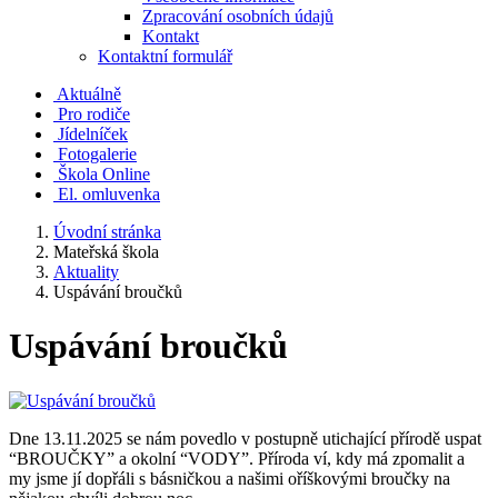
Zpracování osobních údajů
Kontakt
Kontaktní formulář
Aktuálně
Pro rodiče
Jídelníček
Fotogalerie
Škola Online
El. omluvenka
Úvodní stránka
Mateřská škola
Aktuality
Uspávání broučků
Uspávání broučků
Dne 13.11.2025 se nám povedlo v postupně utichající přírodě uspat
“BROUČKY” a okolní “VODY”. Příroda ví, kdy má zpomalit a
my jsme jí dopřáli s básničkou a našimi oříškovými broučky na