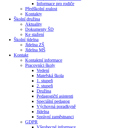
Informace pro rodiče
Předškolní zralost
Kontakty
Školní družina
Aktuality
Dokumenty ŠD
Ke stažení
Školní jídelna
Jídelna ZŠ
Jídelna MŠ
Kontakt
Kontaktní informace
Pracovníci školy
Vedení
Mateřská škola
1. stupeň
2. stupeň
Družina
Pedagogičtí asistenti
Speciální pedagog
Výchovná poradkyně
Jídelna
Správní zaměstnanci
GDPR
Všeobecné informace