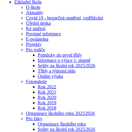
Základní škola
O škole
Aktuality
Covid 19 - bezpečná opatření, vzdělávání
Úřední deska
Ke stažení
Povinné informace
E-podatelna
Projekty
Pro rodiče
Pomůcky do první třídy
Informace o výuce 1. stupně
Sešity na školní rok 2025⁄2026
Třídy a týdenní plán
Online výuka
Fotogalerie
Rok 2022
Rok 2021
Rok 2020
Rok 2019
Rok 2018
Organizace školního roku 2025⁄2026
Pro žáky
Organizace školního roku
Sešity na školní rok 2025⁄2026