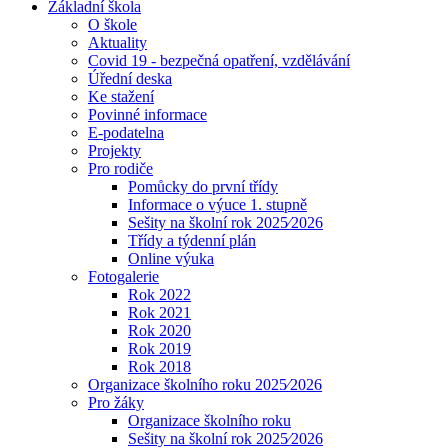
Základní škola
O škole
Aktuality
Covid 19 - bezpečná opatření, vzdělávání
Úřední deska
Ke stažení
Povinné informace
E-podatelna
Projekty
Pro rodiče
Pomůcky do první třídy
Informace o výuce 1. stupně
Sešity na školní rok 2025⁄2026
Třídy a týdenní plán
Online výuka
Fotogalerie
Rok 2022
Rok 2021
Rok 2020
Rok 2019
Rok 2018
Organizace školního roku 2025⁄2026
Pro žáky
Organizace školního roku
Sešity na školní rok 2025⁄2026