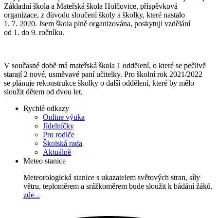
Základní škola a Mateřská škola Holčovice, příspěvková
organizace, z důvodu sloučení školy a školky, které nastalo
1. 7. 2020. Jsem škola plně organizována, poskytuji vzdělání
od 1. do 9. ročníku.
V současné době má mateřská škola 1 oddělení, o které se pečlivě
starají 2 nové, usměvavé paní učitelky. Pro školní rok 2021/2022
se plánuje rekonstrukce školky o další oddělení, které by mělo
sloužit dětem od dvou let.
Rychlé odkazy
Online výuka
Jídelníčky
Pro rodiče
Školská rada
Aktuálně
Meteo stanice
Meteorologická stanice s ukazatelem světových stran, síly
větru, teploměrem a srážkoměrem bude sloužit k bádání žáků.
zde...