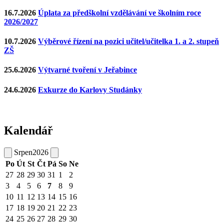
16.7.2026
Úplata za předškolní vzdělávání ve školním roce
2026/2027
10.7.2026
Výběrové řízení na pozici učitel/učitelka 1. a 2. stupeň
ZŠ
25.6.2026
Výtvarné tvoření v Jeřabince
24.6.2026
Exkurze do Karlovy Studánky
Kalendář
Srpen
2026
Po
Út
St
Čt
Pá
So
Ne
27
28
29
30
31
1
2
3
4
5
6
7
8
9
10
11
12
13
14
15
16
17
18
19
20
21
22
23
24
25
26
27
28
29
30