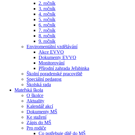
2. ročník
3. ročník
4. ročník
5. ročník
6. ročník
7. ročník
8. ročník
9. ročník
Enviromentální vzdělávání
Akce EVVO
Dokumenty EVVO
Monitorování
Přírodní zahrada Jeřabinka
Školní poradenské pracoviště
Speciální pedagog
Školská rada
Mateřská škola
O školce
Aktuality
Kalendář akcí
Dokumenty MŠ
Ke stažení
Zápis do MŠ
Pro rodiče
Co potřebuje dítě do MŠ