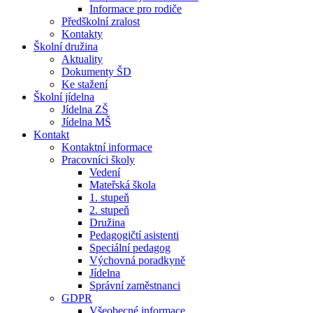
Informace pro rodiče
Předškolní zralost
Kontakty
Školní družina
Aktuality
Dokumenty ŠD
Ke stažení
Školní jídelna
Jídelna ZŠ
Jídelna MŠ
Kontakt
Kontaktní informace
Pracovníci školy
Vedení
Mateřská škola
1. stupeň
2. stupeň
Družina
Pedagogičtí asistenti
Speciální pedagog
Výchovná poradkyně
Jídelna
Správní zaměstnanci
GDPR
Všeobecné informace