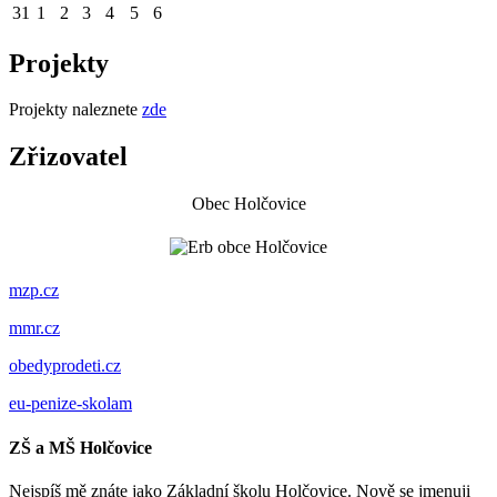
31
1
2
3
4
5
6
Projekty
Projekty naleznete
zde
Zřizovatel
Obec Holčovice
mzp.cz
mmr.cz
obedyprodeti.cz
eu-penize-skolam
ZŠ a MŠ Holčovice
Nejspíš mě znáte jako Základní školu Holčovice. Nově se jmenuji