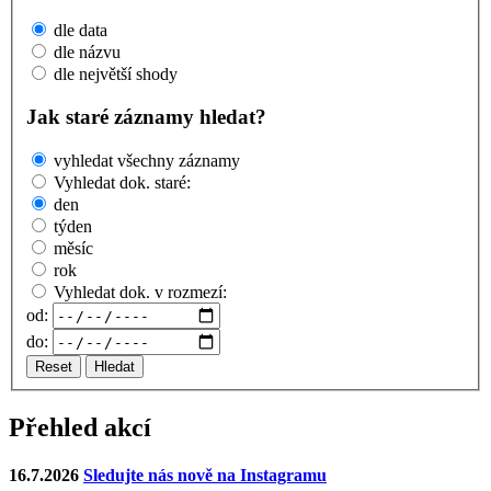
dle data
dle názvu
dle největší shody
Jak staré záznamy hledat?
vyhledat všechny záznamy
Vyhledat dok. staré:
den
týden
měsíc
rok
Vyhledat dok. v rozmezí:
od:
do:
Reset
Hledat
Přehled akcí
16.7.2026
Sledujte nás nově na Instagramu