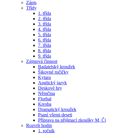
Zápis
Třídy
1. třída
2. třída
3. třída
4. třída
5. třída
6. třída
7. třída
8. třída
9. třída
Zájmová činnost
Badatelský kroužek
Šikovné ručičky
Kytara
Anglický jazyk
Deskové hry
Němčina
Florbal
Kresba
Dramatický kroužek
Psaní všemi deseti
Příprava na přijímací zkoušky M, Čj
Rozvrh hodin
1. ročník