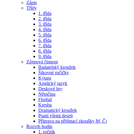
Zápis
Třídy
1. třída
2. třída
3. třída
4. třída
5. třída
6. třída
7. třída
8. třída
9. třída
Zájmová činnost
Badatelský kroužek
Šikovné ručičky
Kytara
Anglický jazyk
Deskové hry
Němčina
Florbal
Kresba
Dramatický kroužek
Psaní všemi deseti
Příprava na přijímací zkoušky M, Čj
Rozvrh hodin
1. ročník