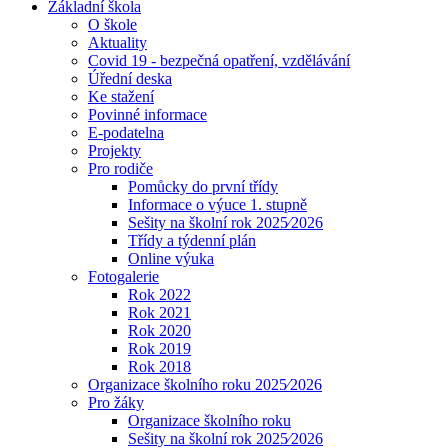
Základní škola
O škole
Aktuality
Covid 19 - bezpečná opatření, vzdělávání
Úřední deska
Ke stažení
Povinné informace
E-podatelna
Projekty
Pro rodiče
Pomůcky do první třídy
Informace o výuce 1. stupně
Sešity na školní rok 2025⁄2026
Třídy a týdenní plán
Online výuka
Fotogalerie
Rok 2022
Rok 2021
Rok 2020
Rok 2019
Rok 2018
Organizace školního roku 2025⁄2026
Pro žáky
Organizace školního roku
Sešity na školní rok 2025⁄2026