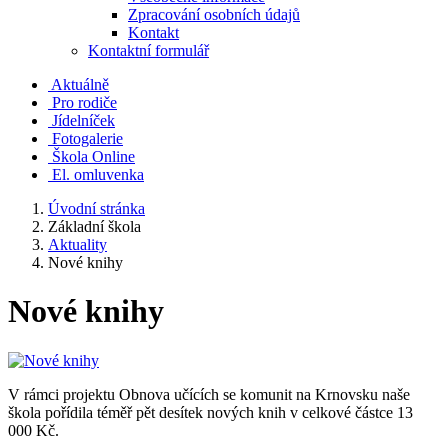
Zpracování osobních údajů
Kontakt
Kontaktní formulář
Aktuálně
Pro rodiče
Jídelníček
Fotogalerie
Škola Online
El. omluvenka
Úvodní stránka
Základní škola
Aktuality
Nové knihy
Nové knihy
V rámci projektu Obnova učících se komunit na Krnovsku naše
škola pořídila téměř pět desítek nových knih v celkové částce 13
000 Kč.