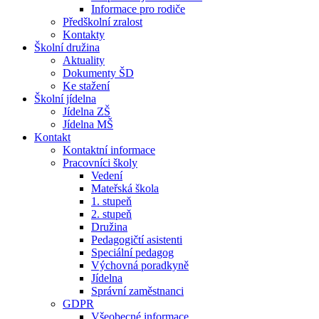
Informace pro rodiče
Předškolní zralost
Kontakty
Školní družina
Aktuality
Dokumenty ŠD
Ke stažení
Školní jídelna
Jídelna ZŠ
Jídelna MŠ
Kontakt
Kontaktní informace
Pracovníci školy
Vedení
Mateřská škola
1. stupeň
2. stupeň
Družina
Pedagogičtí asistenti
Speciální pedagog
Výchovná poradkyně
Jídelna
Správní zaměstnanci
GDPR
Všeobecné informace