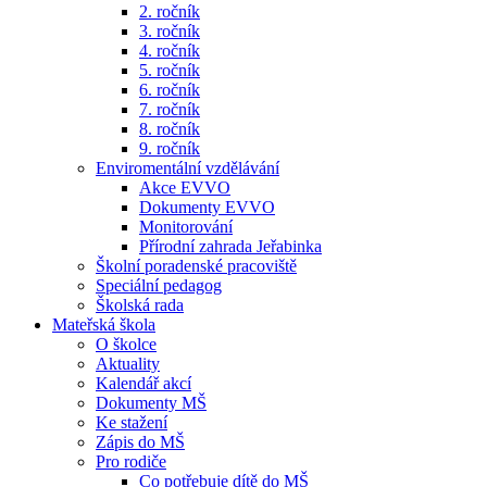
2. ročník
3. ročník
4. ročník
5. ročník
6. ročník
7. ročník
8. ročník
9. ročník
Enviromentální vzdělávání
Akce EVVO
Dokumenty EVVO
Monitorování
Přírodní zahrada Jeřabinka
Školní poradenské pracoviště
Speciální pedagog
Školská rada
Mateřská škola
O školce
Aktuality
Kalendář akcí
Dokumenty MŠ
Ke stažení
Zápis do MŠ
Pro rodiče
Co potřebuje dítě do MŠ