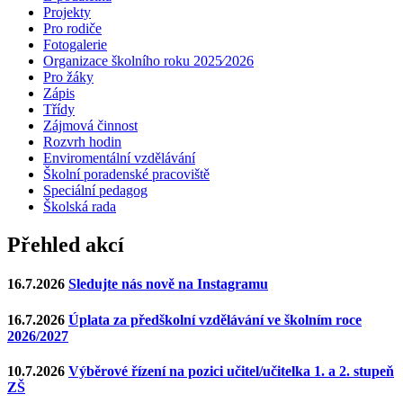
Projekty
Pro rodiče
Fotogalerie
Organizace školního roku 2025⁄2026
Pro žáky
Zápis
Třídy
Zájmová činnost
Rozvrh hodin
Enviromentální vzdělávání
Školní poradenské pracoviště
Speciální pedagog
Školská rada
Přehled akcí
16.7.2026
Sledujte nás nově na Instagramu
16.7.2026
Úplata za předškolní vzdělávání ve školním roce
2026/2027
10.7.2026
Výběrové řízení na pozici učitel/učitelka 1. a 2. stupeň
ZŠ