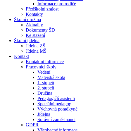
Informace pro rodiče
Předškolní zralost
Kontakty
Školní družina
Aktuality
Dokumenty ŠD
Ke stažení
Školní jídelna
Jídelna ZŠ
Jídelna MŠ
Kontakt
Kontaktní informace
Pracovníci školy
Vedení
Mateřská škola
1. stupeň
2. stupeň
Družina
Pedagogičtí asistenti
Speciální pedagog
Výchovná poradkyně
Jídelna
Správní zaměstnanci
GDPR
Všeobecné informace