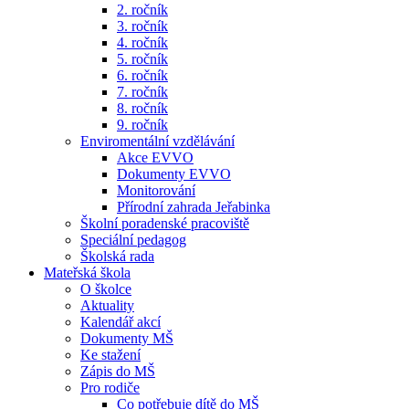
2. ročník
3. ročník
4. ročník
5. ročník
6. ročník
7. ročník
8. ročník
9. ročník
Enviromentální vzdělávání
Akce EVVO
Dokumenty EVVO
Monitorování
Přírodní zahrada Jeřabinka
Školní poradenské pracoviště
Speciální pedagog
Školská rada
Mateřská škola
O školce
Aktuality
Kalendář akcí
Dokumenty MŠ
Ke stažení
Zápis do MŠ
Pro rodiče
Co potřebuje dítě do MŠ