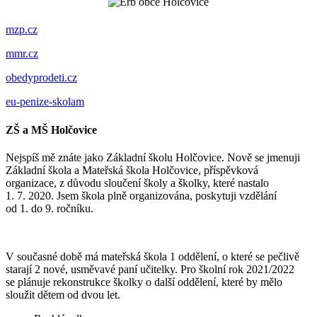
mzp.cz
mmr.cz
obedyprodeti.cz
eu-penize-skolam
ZŠ a MŠ Holčovice
Nejspíš mě znáte jako Základní školu Holčovice. Nově se jmenuji
Základní škola a Mateřská škola Holčovice, příspěvková
organizace, z důvodu sloučení školy a školky, které nastalo
1. 7. 2020. Jsem škola plně organizována, poskytuji vzdělání
od 1. do 9. ročníku.
V současné době má mateřská škola 1 oddělení, o které se pečlivě
starají 2 nové, usměvavé paní učitelky. Pro školní rok 2021/2022
se plánuje rekonstrukce školky o další oddělení, které by mělo
sloužit dětem od dvou let.