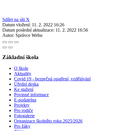
Sdílet na síti X
Datum vložení:
11. 2. 2022 16:26
Datum poslední aktualizace:
11. 2. 2022 16:56
Autor:
Správce Webu
Základní škola
O škole
Aktuality
Covid 19 - bezpečná opatření, vzdělávání
Úřední deska
Ke stažení
Povinné informace
E-podatelna
Projekty
Pro rodiče
Fotogalerie
Organizace školního roku 2025⁄2026
Pro žáky