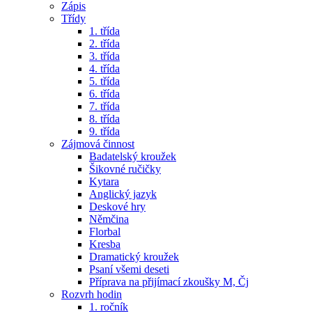
Zápis
Třídy
1. třída
2. třída
3. třída
4. třída
5. třída
6. třída
7. třída
8. třída
9. třída
Zájmová činnost
Badatelský kroužek
Šikovné ručičky
Kytara
Anglický jazyk
Deskové hry
Němčina
Florbal
Kresba
Dramatický kroužek
Psaní všemi deseti
Příprava na přijímací zkoušky M, Čj
Rozvrh hodin
1. ročník