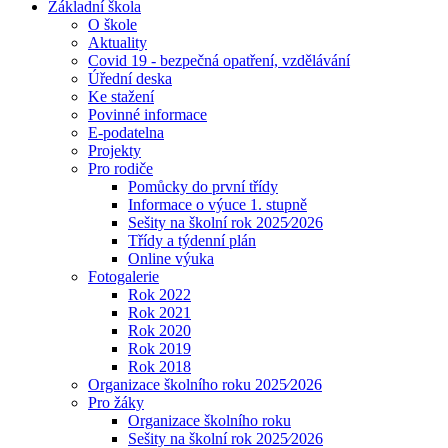
Základní škola
O škole
Aktuality
Covid 19 - bezpečná opatření, vzdělávání
Úřední deska
Ke stažení
Povinné informace
E-podatelna
Projekty
Pro rodiče
Pomůcky do první třídy
Informace o výuce 1. stupně
Sešity na školní rok 2025⁄2026
Třídy a týdenní plán
Online výuka
Fotogalerie
Rok 2022
Rok 2021
Rok 2020
Rok 2019
Rok 2018
Organizace školního roku 2025⁄2026
Pro žáky
Organizace školního roku
Sešity na školní rok 2025⁄2026