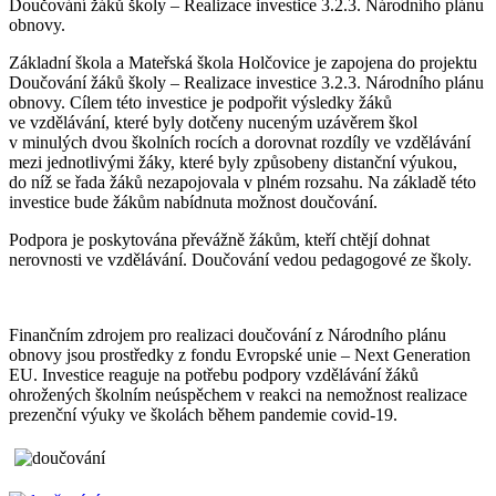
Doučování žáků školy – Realizace investice 3.2.3. Národního plánu
obnovy.
Základní škola a Mateřská škola Holčovice je zapojena do projektu
Doučování žáků školy – Realizace investice 3.2.3. Národního plánu
obnovy. Cílem této investice je podpořit výsledky žáků
ve vzdělávání, které byly dotčeny nuceným uzávěrem škol
v minulých dvou školních rocích a dorovnat rozdíly ve vzdělávání
mezi jednotlivými žáky, které byly způsobeny distanční výukou,
do níž se řada žáků nezapojovala v plném rozsahu. Na základě této
investice bude žákům nabídnuta možnost doučování.
Podpora je poskytována převážně žákům, kteří chtějí dohnat
nerovnosti ve vzdělávání. Doučování vedou pedagogové ze školy.
Finančním zdrojem pro realizaci doučování z Národního plánu
obnovy jsou prostředky z fondu Evropské unie – Next Generation
EU. Investice reaguje na potřebu podpory vzdělávání žáků
ohrožených školním neúspěchem v reakci na nemožnost realizace
prezenční výuky ve školách během pandemie covid-19.