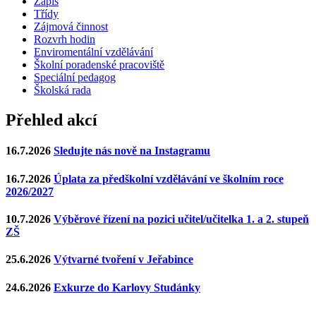
Zápis
Třídy
Zájmová činnost
Rozvrh hodin
Enviromentální vzdělávání
Školní poradenské pracoviště
Speciální pedagog
Školská rada
Přehled akcí
16.7.2026
Sledujte nás nově na Instagramu
16.7.2026
Úplata za předškolní vzdělávání ve školním roce
2026/2027
10.7.2026
Výběrové řízení na pozici učitel/učitelka 1. a 2. stupeň
ZŠ
25.6.2026
Výtvarné tvoření v Jeřabince
24.6.2026
Exkurze do Karlovy Studánky