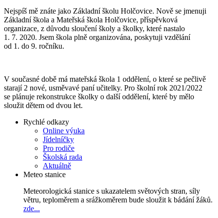
Nejspíš mě znáte jako Základní školu Holčovice. Nově se jmenuji
Základní škola a Mateřská škola Holčovice, příspěvková
organizace, z důvodu sloučení školy a školky, které nastalo
1. 7. 2020. Jsem škola plně organizována, poskytuji vzdělání
od 1. do 9. ročníku.
V současné době má mateřská škola 1 oddělení, o které se pečlivě
starají 2 nové, usměvavé paní učitelky. Pro školní rok 2021/2022
se plánuje rekonstrukce školky o další oddělení, které by mělo
sloužit dětem od dvou let.
Rychlé odkazy
Online výuka
Jídelníčky
Pro rodiče
Školská rada
Aktuálně
Meteo stanice
Meteorologická stanice s ukazatelem světových stran, síly
větru, teploměrem a srážkoměrem bude sloužit k bádání žáků.
zde...