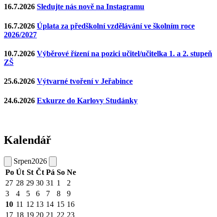
16.7.2026
Sledujte nás nově na Instagramu
16.7.2026
Úplata za předškolní vzdělávání ve školním roce
2026/2027
10.7.2026
Výběrové řízení na pozici učitel/učitelka 1. a 2. stupeň
ZŠ
25.6.2026
Výtvarné tvoření v Jeřabince
24.6.2026
Exkurze do Karlovy Studánky
Kalendář
Srpen
2026
Po
Út
St
Čt
Pá
So
Ne
27
28
29
30
31
1
2
3
4
5
6
7
8
9
10
11
12
13
14
15
16
17
18
19
20
21
22
23