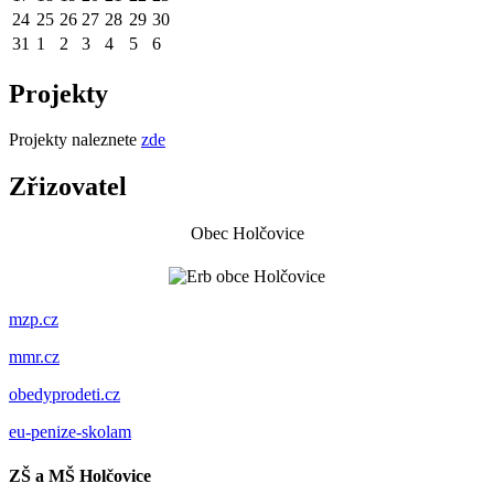
24
25
26
27
28
29
30
31
1
2
3
4
5
6
Projekty
Projekty naleznete
zde
Zřizovatel
Obec Holčovice
mzp.cz
mmr.cz
obedyprodeti.cz
eu-penize-skolam
ZŠ a MŠ Holčovice