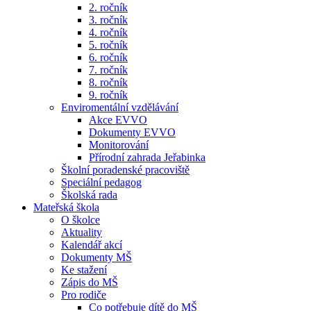
2. ročník
3. ročník
4. ročník
5. ročník
6. ročník
7. ročník
8. ročník
9. ročník
Enviromentální vzdělávání
Akce EVVO
Dokumenty EVVO
Monitorování
Přírodní zahrada Jeřabinka
Školní poradenské pracoviště
Speciální pedagog
Školská rada
Mateřská škola
O školce
Aktuality
Kalendář akcí
Dokumenty MŠ
Ke stažení
Zápis do MŠ
Pro rodiče
Co potřebuje dítě do MŠ