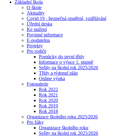
Základní škola
O škole
Aktuality
Covid 19 - bezpečná opatření, vzdělávání
Úřední deska
Ke stažení
Povinné informace
E-podatelna
Projekty
Pro rodiče
Pomůcky do první třídy
Informace o výuce 1. stupně
Sešity na školní rok 2025⁄2026
Třídy a týdenní plán
Online výuka
Fotogalerie
Rok 2022
Rok 2021
Rok 2020
Rok 2019
Rok 2018
Organizace školního roku 2025⁄2026
Pro žáky
Organizace školního roku
Sešity na školní rok 2025⁄2026