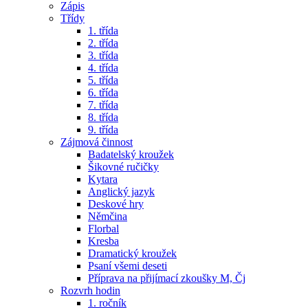
Zápis
Třídy
1. třída
2. třída
3. třída
4. třída
5. třída
6. třída
7. třída
8. třída
9. třída
Zájmová činnost
Badatelský kroužek
Šikovné ručičky
Kytara
Anglický jazyk
Deskové hry
Němčina
Florbal
Kresba
Dramatický kroužek
Psaní všemi deseti
Příprava na přijímací zkoušky M, Čj
Rozvrh hodin
1. ročník