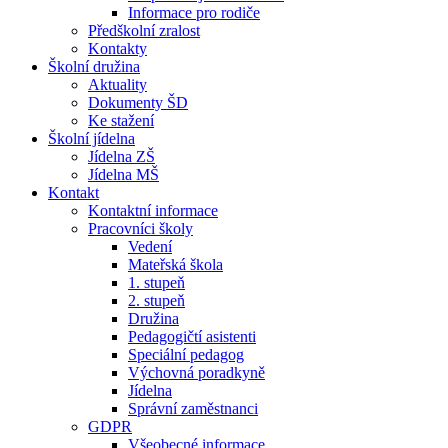
Informace pro rodiče
Předškolní zralost
Kontakty
Školní družina
Aktuality
Dokumenty ŠD
Ke stažení
Školní jídelna
Jídelna ZŠ
Jídelna MŠ
Kontakt
Kontaktní informace
Pracovníci školy
Vedení
Mateřská škola
1. stupeň
2. stupeň
Družina
Pedagogičtí asistenti
Speciální pedagog
Výchovná poradkyně
Jídelna
Správní zaměstnanci
GDPR
Všeobecné informace