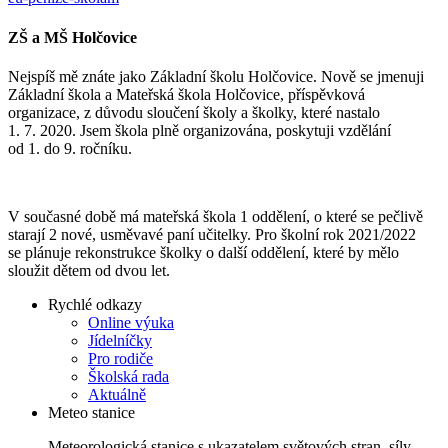
ZŠ a MŠ Holčovice
Nejspíš mě znáte jako Základní školu Holčovice. Nově se jmenuji
Základní škola a Mateřská škola Holčovice, příspěvková
organizace, z důvodu sloučení školy a školky, které nastalo
1. 7. 2020. Jsem škola plně organizována, poskytuji vzdělání
od 1. do 9. ročníku.
V současné době má mateřská škola 1 oddělení, o které se pečlivě
starají 2 nové, usměvavé paní učitelky. Pro školní rok 2021/2022
se plánuje rekonstrukce školky o další oddělení, které by mělo
sloužit dětem od dvou let.
Rychlé odkazy
Online výuka
Jídelníčky
Pro rodiče
Školská rada
Aktuálně
Meteo stanice
Meteorologická stanice s ukazatelem světových stran, síly