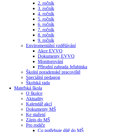
2. ročník
3. ročník
4. ročník
5. ročník
6. ročník
7. ročník
8. ročník
9. ročník
Enviromentální vzdělávání
Akce EVVO
Dokumenty EVVO
Monitorování
Přírodní zahrada Jeřabinka
Školní poradenské pracoviště
Speciální pedagog
Školská rada
Mateřská škola
O školce
Aktuality
Kalendář akcí
Dokumenty MŠ
Ke stažení
Zápis do MŠ
Pro rodiče
Co potřebuje dítě do MŠ