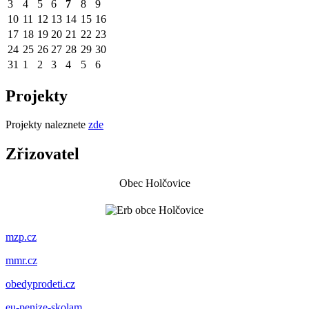
3
4
5
6
7
8
9
10
11
12
13
14
15
16
17
18
19
20
21
22
23
24
25
26
27
28
29
30
31
1
2
3
4
5
6
Projekty
Projekty naleznete
zde
Zřizovatel
Obec Holčovice
mzp.cz
mmr.cz
obedyprodeti.cz
eu-penize-skolam