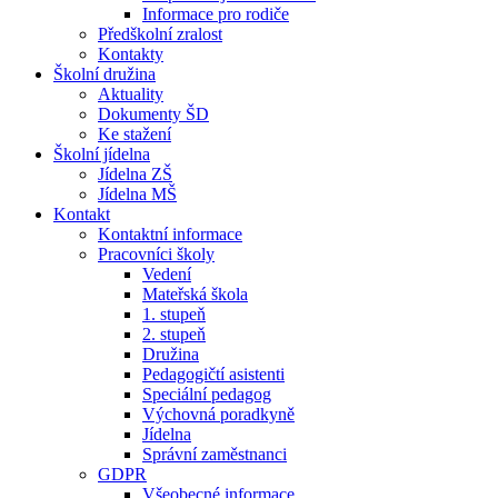
Informace pro rodiče
Předškolní zralost
Kontakty
Školní družina
Aktuality
Dokumenty ŠD
Ke stažení
Školní jídelna
Jídelna ZŠ
Jídelna MŠ
Kontakt
Kontaktní informace
Pracovníci školy
Vedení
Mateřská škola
1. stupeň
2. stupeň
Družina
Pedagogičtí asistenti
Speciální pedagog
Výchovná poradkyně
Jídelna
Správní zaměstnanci
GDPR
Všeobecné informace