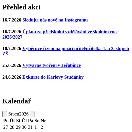
Přehled akcí
16.7.2026
Sledujte nás nově na Instagramu
16.7.2026
Úplata za předškolní vzdělávání ve školním roce
2026/2027
10.7.2026
Výběrové řízení na pozici učitel/učitelka 1. a 2. stupeň
ZŠ
25.6.2026
Výtvarné tvoření v Jeřabince
24.6.2026
Exkurze do Karlovy Studánky
Kalendář
Srpen
2026
Po
Út
St
Čt
Pá
So
Ne
27
28
29
30
31
1
2