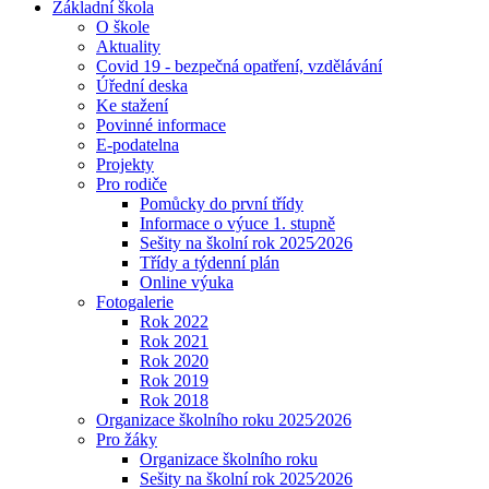
Základní škola
O škole
Aktuality
Covid 19 - bezpečná opatření, vzdělávání
Úřední deska
Ke stažení
Povinné informace
E-podatelna
Projekty
Pro rodiče
Pomůcky do první třídy
Informace o výuce 1. stupně
Sešity na školní rok 2025⁄2026
Třídy a týdenní plán
Online výuka
Fotogalerie
Rok 2022
Rok 2021
Rok 2020
Rok 2019
Rok 2018
Organizace školního roku 2025⁄2026
Pro žáky
Organizace školního roku
Sešity na školní rok 2025⁄2026