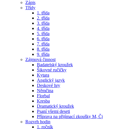
Zápis
Třídy
1. třída
2. třída
3. třída
4. třída
5. třída
6. třída
7. třída
8. třída
9. třída
Zájmová činnost
Badatelský kroužek
Šikovné ručičky
Kytara
Anglický jazyk
Deskové hry
Němčina
Florbal
Kresba
Dramatický kroužek
Psaní všemi deseti
Příprava na přijímací zkoušky M, Čj
Rozvrh hodin
1. ročník