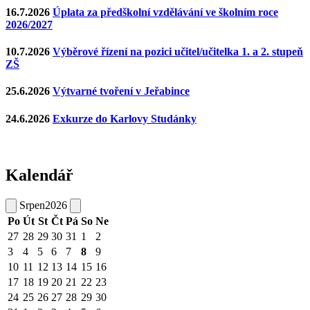
16.7.2026
Úplata za předškolní vzdělávání ve školním roce
2026/2027
10.7.2026
Výběrové řízení na pozici učitel/učitelka 1. a 2. stupeň
ZŠ
25.6.2026
Výtvarné tvoření v Jeřabince
24.6.2026
Exkurze do Karlovy Studánky
Kalendář
Srpen
2026
Po
Út
St
Čt
Pá
So
Ne
27
28
29
30
31
1
2
3
4
5
6
7
8
9
10
11
12
13
14
15
16
17
18
19
20
21
22
23
24
25
26
27
28
29
30