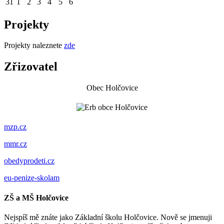
31
1
2
3
4
5
6
Projekty
Projekty naleznete
zde
Zřizovatel
Obec Holčovice
mzp.cz
mmr.cz
obedyprodeti.cz
eu-penize-skolam
ZŠ a MŠ Holčovice
Nejspíš mě znáte jako Základní školu Holčovice. Nově se jmenuji