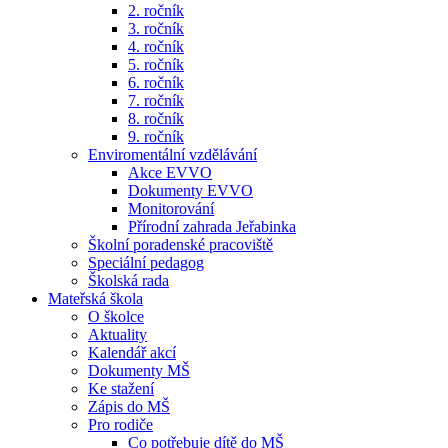
2. ročník
3. ročník
4. ročník
5. ročník
6. ročník
7. ročník
8. ročník
9. ročník
Enviromentální vzdělávání
Akce EVVO
Dokumenty EVVO
Monitorování
Přírodní zahrada Jeřabinka
Školní poradenské pracoviště
Speciální pedagog
Školská rada
Mateřská škola
O školce
Aktuality
Kalendář akcí
Dokumenty MŠ
Ke stažení
Zápis do MŠ
Pro rodiče
Co potřebuje dítě do MŠ