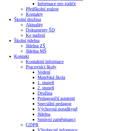
Informace pro rodiče
Předškolní zralost
Kontakty
Školní družina
Aktuality
Dokumenty ŠD
Ke stažení
Školní jídelna
Jídelna ZŠ
Jídelna MŠ
Kontakt
Kontaktní informace
Pracovníci školy
Vedení
Mateřská škola
1. stupeň
2. stupeň
Družina
Pedagogičtí asistenti
Speciální pedagog
Výchovná poradkyně
Jídelna
Správní zaměstnanci
GDPR
Všeobecné informace