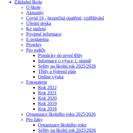
Základní škola
O škole
Aktuality
Covid 19 - bezpečná opatření, vzdělávání
Úřední deska
Ke stažení
Povinné informace
E-podatelna
Projekty
Pro rodiče
Pomůcky do první třídy
Informace o výuce 1. stupně
Sešity na školní rok 2025⁄2026
Třídy a týdenní plán
Online výuka
Fotogalerie
Rok 2022
Rok 2021
Rok 2020
Rok 2019
Rok 2018
Organizace školního roku 2025⁄2026
Pro žáky
Organizace školního roku
Sešity na školní rok 2025⁄2026