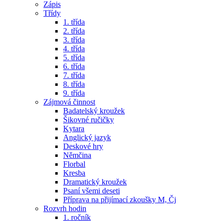
Zápis
Třídy
1. třída
2. třída
3. třída
4. třída
5. třída
6. třída
7. třída
8. třída
9. třída
Zájmová činnost
Badatelský kroužek
Šikovné ručičky
Kytara
Anglický jazyk
Deskové hry
Němčina
Florbal
Kresba
Dramatický kroužek
Psaní všemi deseti
Příprava na přijímací zkoušky M, Čj
Rozvrh hodin
1. ročník