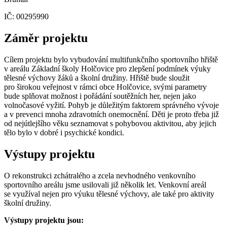
IČ: 00295990
Záměr projektu
Cílem projektu bylo vybudování multifunkčního sportovního hřiště
v areálu Základní školy Holčovice pro zlepšení podmínek výuky
tělesné výchovy žáků a školní družiny. Hřiště bude sloužit
pro širokou veřejnost v rámci obce Holčovice, svými parametry
bude splňovat možnost i pořádání soutěžních her, nejen jako
volnočasové vyžití. Pohyb je důležitým faktorem správného vývoje
a v prevenci mnoha zdravotních onemocnění. Děti je proto třeba již
od nejútlejšího věku seznamovat s pohybovou aktivitou, aby jejich
tělo bylo v dobré i psychické kondici.
Výstupy projektu
O rekonstrukci zchátralého a zcela nevhodného venkovního
sportovního areálu jsme usilovali již několik let. Venkovní areál
se využíval nejen pro výuku tělesné výchovy, ale také pro aktivity
školní družiny.
Výstupy projektu jsou: