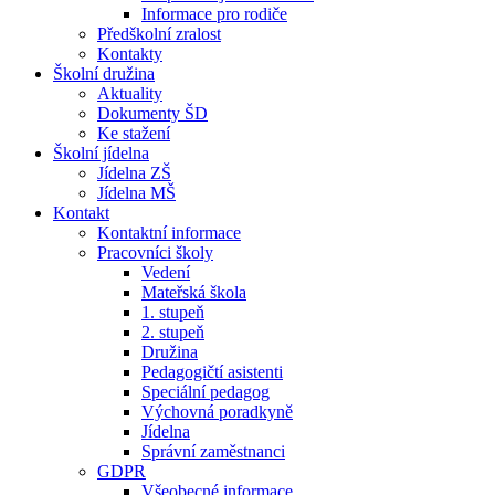
Informace pro rodiče
Předškolní zralost
Kontakty
Školní družina
Aktuality
Dokumenty ŠD
Ke stažení
Školní jídelna
Jídelna ZŠ
Jídelna MŠ
Kontakt
Kontaktní informace
Pracovníci školy
Vedení
Mateřská škola
1. stupeň
2. stupeň
Družina
Pedagogičtí asistenti
Speciální pedagog
Výchovná poradkyně
Jídelna
Správní zaměstnanci
GDPR
Všeobecné informace