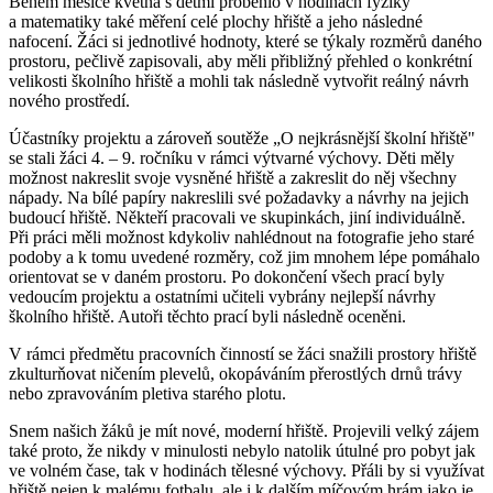
Během měsíce května s dětmi proběhlo v hodinách fyziky
a matematiky také měření celé plochy hřiště a jeho následné
nafocení. Žáci si jednotlivé hodnoty, které se týkaly rozměrů daného
prostoru, pečlivě zapisovali, aby měli přibližný přehled o konkrétní
velikosti školního hřiště a mohli tak následně vytvořit reálný návrh
nového prostředí.
Účastníky projektu a zároveň soutěže „O nejkrásnější školní hřiště"
se stali žáci 4. – 9. ročníku v rámci výtvarné výchovy. Děti měly
možnost nakreslit svoje vysněné hřiště a zakreslit do něj všechny
nápady. Na bílé papíry nakreslili své požadavky a návrhy na jejich
budoucí hřiště. Někteří pracovali ve skupinkách, jiní individuálně.
Při práci měli možnost kdykoliv nahlédnout na fotografie jeho staré
podoby a k tomu uvedené rozměry, což jim mnohem lépe pomáhalo
orientovat se v daném prostoru. Po dokončení všech prací byly
vedoucím projektu a ostatními učiteli vybrány nejlepší návrhy
školního hřiště. Autoři těchto prací byli následně oceněni.
V rámci předmětu pracovních činností se žáci snažili prostory hřiště
zkulturňovat ničením plevelů, okopáváním přerostlých drnů trávy
nebo zpravováním pletiva starého plotu.
Snem našich žáků je mít nové, moderní hřiště. Projevili velký zájem
také proto, že nikdy v minulosti nebylo natolik útulné pro pobyt jak
ve volném čase, tak v hodinách tělesné výchovy. Přáli by si využívat
hřiště nejen k malému fotbalu, ale i k dalším míčovým hrám jako je