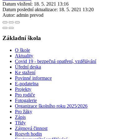
Datum vložení:
18. 5. 2021 13:16
Datum poslední aktualizace:
18. 5. 2021 13:20
Autor:
admin prevod
Základní škola
O škole
Aktuality
Covid 19 - bezpečná opatření, vzdělávání
Úřední deska
Ke stažení
Povinné informace
E-podatelna
Projekty
Pro rodiče
Fotogalerie
Organizace školního roku 2025⁄2026
Pro žáky
Zápis
Třídy
Zájmová činnost
Rozvrh hodin