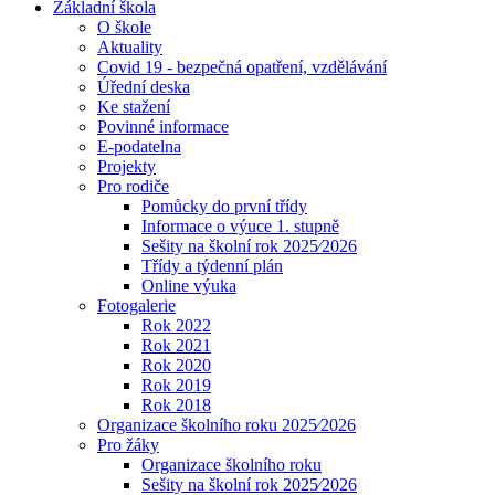
Základní škola
O škole
Aktuality
Covid 19 - bezpečná opatření, vzdělávání
Úřední deska
Ke stažení
Povinné informace
E-podatelna
Projekty
Pro rodiče
Pomůcky do první třídy
Informace o výuce 1. stupně
Sešity na školní rok 2025⁄2026
Třídy a týdenní plán
Online výuka
Fotogalerie
Rok 2022
Rok 2021
Rok 2020
Rok 2019
Rok 2018
Organizace školního roku 2025⁄2026
Pro žáky
Organizace školního roku
Sešity na školní rok 2025⁄2026