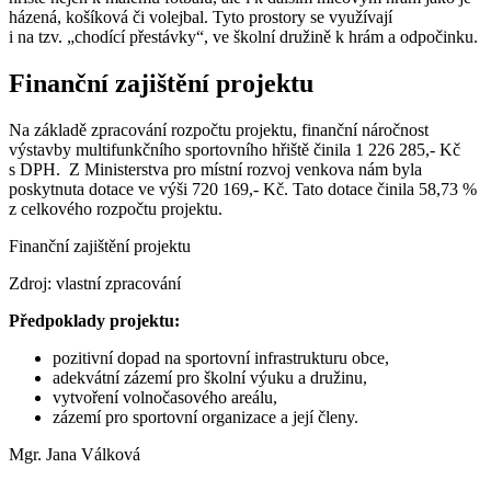
házená, košíková či volejbal. Tyto prostory se využívají
i na tzv. „chodící přestávky“, ve školní družině k hrám a odpočinku.
Finanční zajištění projektu
Na základě zpracování rozpočtu projektu, finanční náročnost
výstavby multifunkčního sportovního hřiště činila 1 226 285,- Kč
s DPH. Z Ministerstva pro místní rozvoj venkova nám byla
poskytnuta dotace ve výši 720 169,- Kč. Tato dotace činila 58,73 %
z celkového rozpočtu projektu.
Finanční zajištění projektu
Zdroj: vlastní zpracování
Předpoklady projektu:
pozitivní dopad na sportovní infrastrukturu obce,
adekvátní zázemí pro školní výuku a družinu,
vytvoření volnočasového areálu,
zázemí pro sportovní organizace a její členy.
Mgr. Jana Válková