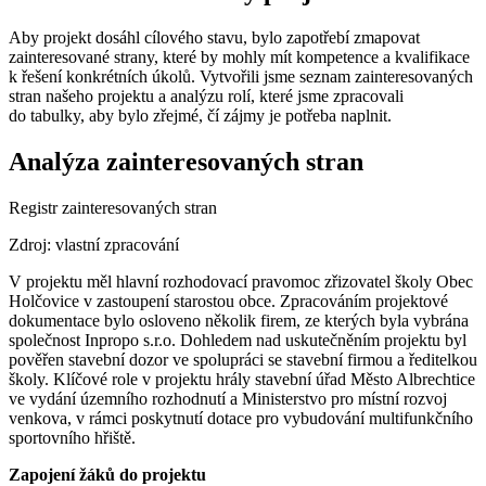
Aby projekt dosáhl cílového stavu, bylo zapotřebí zmapovat
zainteresované strany, které by mohly mít kompetence a kvalifikace
k řešení konkrétních úkolů. Vytvořili jsme seznam zainteresovaných
stran našeho projektu a analýzu rolí, které jsme zpracovali
do tabulky, aby bylo zřejmé, čí zájmy je potřeba naplnit.
Analýza zainteresovaných stran
Registr zainteresovaných stran
Zdroj: vlastní zpracování
V projektu měl hlavní rozhodovací pravomoc zřizovatel školy Obec
Holčovice v zastoupení starostou obce. Zpracováním projektové
dokumentace bylo osloveno několik firem, ze kterých byla vybrána
společnost Inpropo s.r.o. Dohledem nad uskutečněním projektu byl
pověřen stavební dozor ve spolupráci se stavební firmou a ředitelkou
školy. Klíčové role v projektu hrály stavební úřad Město Albrechtice
ve vydání územního rozhodnutí a Ministerstvo pro místní rozvoj
venkova, v rámci poskytnutí dotace pro vybudování multifunkčního
sportovního hřiště.
Zapojení žáků do projektu