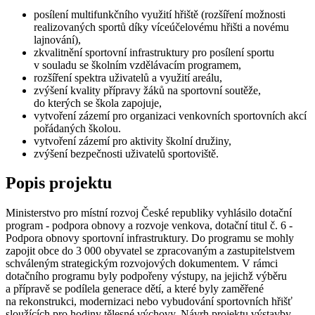
posílení multifunkčního využití hřiště (rozšíření možnosti
realizovaných sportů díky víceúčelovému hřišti a novému
lajnování),
zkvalitnění sportovní infrastruktury pro posílení sportu
v souladu se školním vzdělávacím programem,
rozšíření spektra uživatelů a využití areálu,
zvýšení kvality přípravy žáků na sportovní soutěže,
do kterých se škola zapojuje,
vytvoření zázemí pro organizaci venkovních sportovních akcí
pořádaných školou.
vytvoření zázemí pro aktivity školní družiny,
zvýšení bezpečnosti uživatelů sportoviště.
Popis projektu
Ministerstvo pro místní rozvoj České republiky vyhlásilo dotační
program - podpora obnovy a rozvoje venkova, dotační titul č. 6 -
Podpora obnovy sportovní infrastruktury. Do programu se mohly
zapojit obce do 3 000 obyvatel se zpracovaným a zastupitelstvem
schváleným strategickým rozvojových dokumentem. V rámci
dotačního programu byly podpořeny výstupy, na jejichž výběru
a přípravě se podílela generace dětí, a které byly zaměřené
na rekonstrukci, modernizaci nebo vybudování sportovních hřišť
sloužících pro hodiny tělesné výchovy. Návrh projektu výstavby