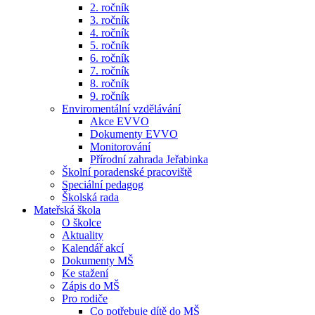
2. ročník
3. ročník
4. ročník
5. ročník
6. ročník
7. ročník
8. ročník
9. ročník
Enviromentální vzdělávání
Akce EVVO
Dokumenty EVVO
Monitorování
Přírodní zahrada Jeřabinka
Školní poradenské pracoviště
Speciální pedagog
Školská rada
Mateřská škola
O školce
Aktuality
Kalendář akcí
Dokumenty MŠ
Ke stažení
Zápis do MŠ
Pro rodiče
Co potřebuje dítě do MŠ