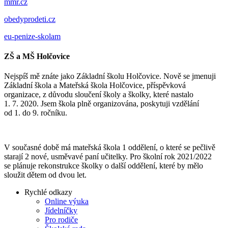
mmr.cz
obedyprodeti.cz
eu-penize-skolam
ZŠ a MŠ Holčovice
Nejspíš mě znáte jako Základní školu Holčovice. Nově se jmenuji
Základní škola a Mateřská škola Holčovice, příspěvková
organizace, z důvodu sloučení školy a školky, které nastalo
1. 7. 2020. Jsem škola plně organizována, poskytuji vzdělání
od 1. do 9. ročníku.
V současné době má mateřská škola 1 oddělení, o které se pečlivě
starají 2 nové, usměvavé paní učitelky. Pro školní rok 2021/2022
se plánuje rekonstrukce školky o další oddělení, které by mělo
sloužit dětem od dvou let.
Rychlé odkazy
Online výuka
Jídelníčky
Pro rodiče