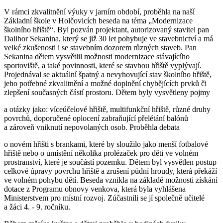
V rámci zkvalitnění výuky v jarním období, proběhla na naší
Základní škole v Holčovicích beseda na téma „Modernizace
školního hřiště“. Byl pozván projektant, autorizovaný stavitel pan
Dalibor Sekanina, který se již 30 let pohybuje ve stavebnictví a má
velké zkušenosti i se stavebním dozorem různých staveb. Pan
Sekanina dětem vysvětlil možnosti modernizace stávajícího
sportoviště, a také povinnosti, které se stavbou hřiště vyplývají.
Projednával se aktuální špatný a nevyhovující stav školního hřiště,
jeho potřebné zkvalitnění a možné doplnění chybějících prvků či
zlepšení současných částí prostoru. Dětem byly vysvětleny pojmy
a otázky jako: víceúčelové hřiště, multifunkční hřiště, různé druhy
povrchů, doporučené oplocení zabraňující přelétání balónů
a zároveň vniknutí nepovolaných osob. Proběhla debata
o novém hřišti s brankami, které by sloužilo jako menší fotbalové
hřiště nebo o umístění několika prolézaček pro děti ve volném
prostranství, které je součástí pozemku. Dětem byl vysvětlen postup
celkové úpravy povrchu hřiště a zrušení půdní hroudy, která překáží
ve volném pohybu dětí. Beseda vznikla na základě možnosti získání
dotace z Programu obnovy venkova, která byla vyhlášena
Ministerstvem pro místní rozvoj. Zúčastnili se jí společně učitelé
a žáci 4. - 9. ročníku.