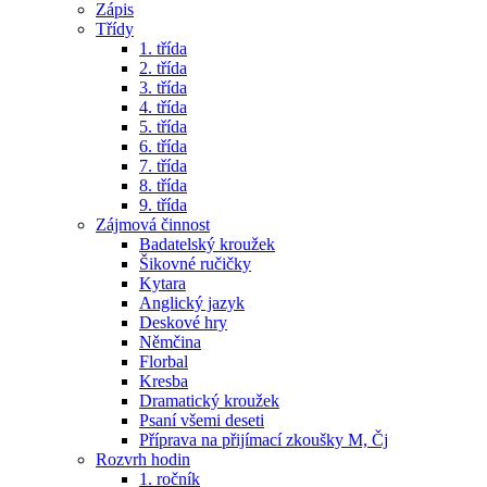
Zápis
Třídy
1. třída
2. třída
3. třída
4. třída
5. třída
6. třída
7. třída
8. třída
9. třída
Zájmová činnost
Badatelský kroužek
Šikovné ručičky
Kytara
Anglický jazyk
Deskové hry
Němčina
Florbal
Kresba
Dramatický kroužek
Psaní všemi deseti
Příprava na přijímací zkoušky M, Čj
Rozvrh hodin
1. ročník