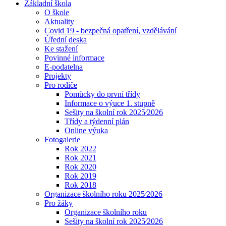
Základní škola
O škole
Aktuality
Covid 19 - bezpečná opatření, vzdělávání
Úřední deska
Ke stažení
Povinné informace
E-podatelna
Projekty
Pro rodiče
Pomůcky do první třídy
Informace o výuce 1. stupně
Sešity na školní rok 2025⁄2026
Třídy a týdenní plán
Online výuka
Fotogalerie
Rok 2022
Rok 2021
Rok 2020
Rok 2019
Rok 2018
Organizace školního roku 2025⁄2026
Pro žáky
Organizace školního roku
Sešity na školní rok 2025⁄2026