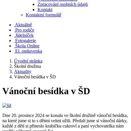
Zpracování osobních údajů
Kontakt
Kontaktní formulář
Aktuálně
Pro rodiče
Jídelníček
Fotogalerie
Škola Online
El. omluvenka
Úvodní stránka
Školní družina
Aktuality
Vánoční besídka v ŠD
Vánoční besídka v ŠD
Dne 20. prosince 2024 se konala ve školní družině vánoční besídka,
na které jsme si to s dětmi velmi užili. Předali jsme si vánoční dárky,
každé z dětí si přineslo krabičku cukroví a paní vychovatelka nám