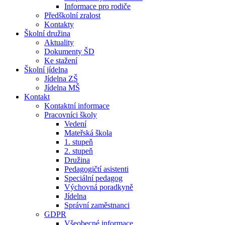
Informace pro rodiče
Předškolní zralost
Kontakty
Školní družina
Aktuality
Dokumenty ŠD
Ke stažení
Školní jídelna
Jídelna ZŠ
Jídelna MŠ
Kontakt
Kontaktní informace
Pracovníci školy
Vedení
Mateřská škola
1. stupeň
2. stupeň
Družina
Pedagogičtí asistenti
Speciální pedagog
Výchovná poradkyně
Jídelna
Správní zaměstnanci
GDPR
Všeobecné informace