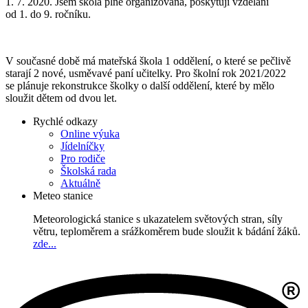
1. 7. 2020. Jsem škola plně organizována, poskytuji vzdělání
od 1. do 9. ročníku.
V současné době má mateřská škola 1 oddělení, o které se pečlivě
starají 2 nové, usměvavé paní učitelky. Pro školní rok 2021/2022
se plánuje rekonstrukce školky o další oddělení, které by mělo
sloužit dětem od dvou let.
Rychlé odkazy
Online výuka
Jídelníčky
Pro rodiče
Školská rada
Aktuálně
Meteo stanice
Meteorologická stanice s ukazatelem světových stran, síly
větru, teploměrem a srážkoměrem bude sloužit k bádání žáků.
zde...