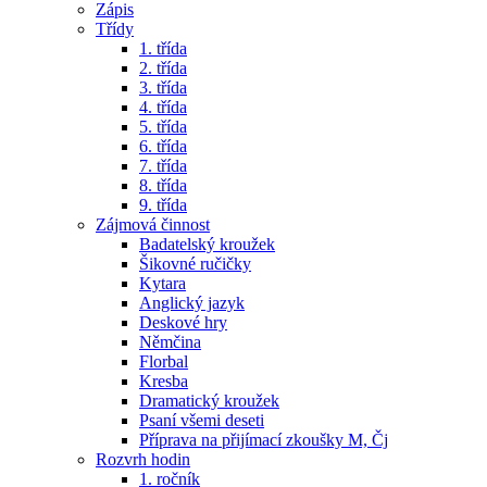
Zápis
Třídy
1. třída
2. třída
3. třída
4. třída
5. třída
6. třída
7. třída
8. třída
9. třída
Zájmová činnost
Badatelský kroužek
Šikovné ručičky
Kytara
Anglický jazyk
Deskové hry
Němčina
Florbal
Kresba
Dramatický kroužek
Psaní všemi deseti
Příprava na přijímací zkoušky M, Čj
Rozvrh hodin
1. ročník