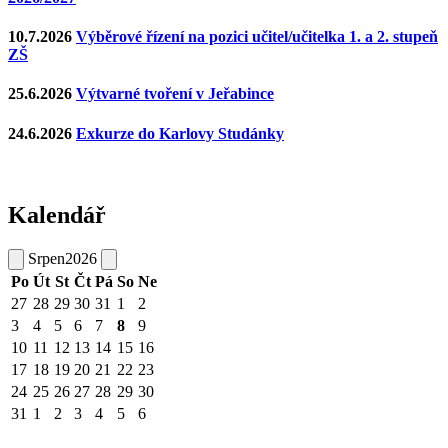
10.7.2026
Výběrové řízení na pozici učitel/učitelka 1. a 2. stupeň
ZŠ
25.6.2026
Výtvarné tvoření v Jeřabince
24.6.2026
Exkurze do Karlovy Studánky
Kalendář
Srpen
2026
Po
Út
St
Čt
Pá
So
Ne
27
28
29
30
31
1
2
3
4
5
6
7
8
9
10
11
12
13
14
15
16
17
18
19
20
21
22
23
24
25
26
27
28
29
30
31
1
2
3
4
5
6