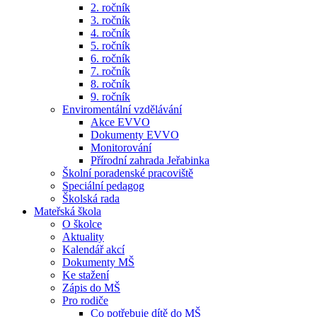
2. ročník
3. ročník
4. ročník
5. ročník
6. ročník
7. ročník
8. ročník
9. ročník
Enviromentální vzdělávání
Akce EVVO
Dokumenty EVVO
Monitorování
Přírodní zahrada Jeřabinka
Školní poradenské pracoviště
Speciální pedagog
Školská rada
Mateřská škola
O školce
Aktuality
Kalendář akcí
Dokumenty MŠ
Ke stažení
Zápis do MŠ
Pro rodiče
Co potřebuje dítě do MŠ