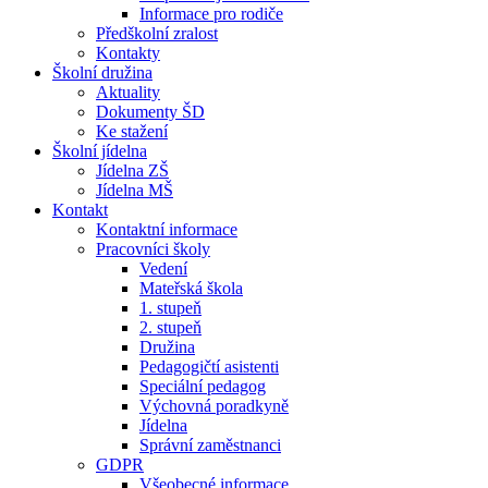
Informace pro rodiče
Předškolní zralost
Kontakty
Školní družina
Aktuality
Dokumenty ŠD
Ke stažení
Školní jídelna
Jídelna ZŠ
Jídelna MŠ
Kontakt
Kontaktní informace
Pracovníci školy
Vedení
Mateřská škola
1. stupeň
2. stupeň
Družina
Pedagogičtí asistenti
Speciální pedagog
Výchovná poradkyně
Jídelna
Správní zaměstnanci
GDPR
Všeobecné informace