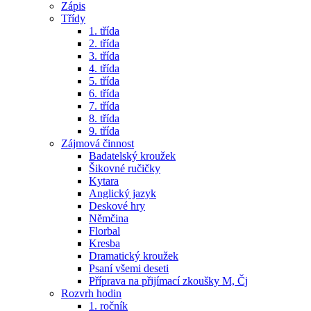
Zápis
Třídy
1. třída
2. třída
3. třída
4. třída
5. třída
6. třída
7. třída
8. třída
9. třída
Zájmová činnost
Badatelský kroužek
Šikovné ručičky
Kytara
Anglický jazyk
Deskové hry
Němčina
Florbal
Kresba
Dramatický kroužek
Psaní všemi deseti
Příprava na přijímací zkoušky M, Čj
Rozvrh hodin
1. ročník