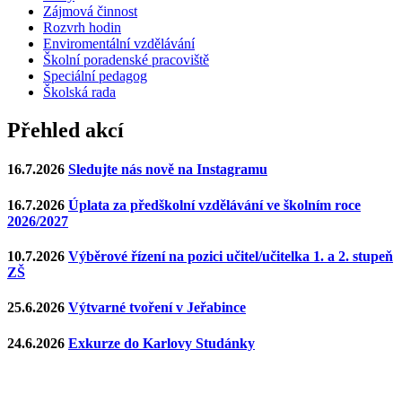
Zájmová činnost
Rozvrh hodin
Enviromentální vzdělávání
Školní poradenské pracoviště
Speciální pedagog
Školská rada
Přehled akcí
16.7.2026
Sledujte nás nově na Instagramu
16.7.2026
Úplata za předškolní vzdělávání ve školním roce
2026/2027
10.7.2026
Výběrové řízení na pozici učitel/učitelka 1. a 2. stupeň
ZŠ
25.6.2026
Výtvarné tvoření v Jeřabince
24.6.2026
Exkurze do Karlovy Studánky