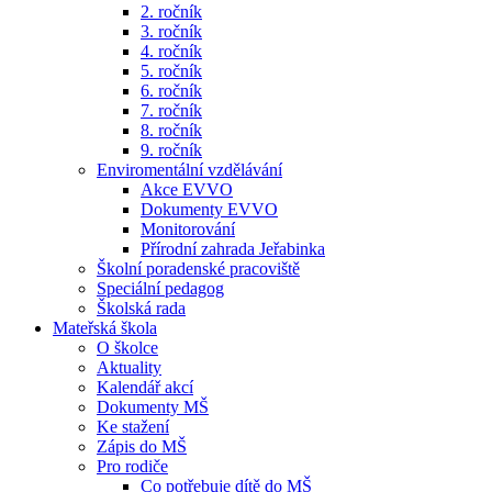
2. ročník
3. ročník
4. ročník
5. ročník
6. ročník
7. ročník
8. ročník
9. ročník
Enviromentální vzdělávání
Akce EVVO
Dokumenty EVVO
Monitorování
Přírodní zahrada Jeřabinka
Školní poradenské pracoviště
Speciální pedagog
Školská rada
Mateřská škola
O školce
Aktuality
Kalendář akcí
Dokumenty MŠ
Ke stažení
Zápis do MŠ
Pro rodiče
Co potřebuje dítě do MŠ