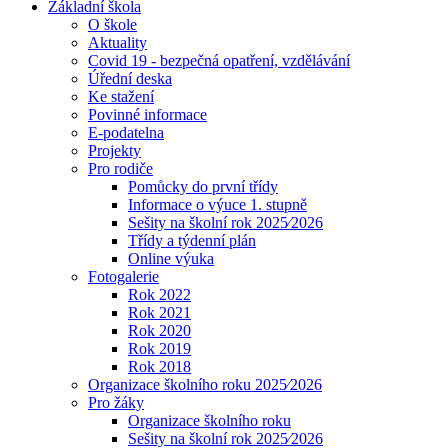
Základní škola
O škole
Aktuality
Covid 19 - bezpečná opatření, vzdělávání
Úřední deska
Ke stažení
Povinné informace
E-podatelna
Projekty
Pro rodiče
Pomůcky do první třídy
Informace o výuce 1. stupně
Sešity na školní rok 2025⁄2026
Třídy a týdenní plán
Online výuka
Fotogalerie
Rok 2022
Rok 2021
Rok 2020
Rok 2019
Rok 2018
Organizace školního roku 2025⁄2026
Pro žáky
Organizace školního roku
Sešity na školní rok 2025⁄2026