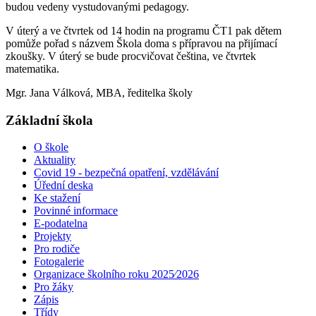
budou vedeny vystudovanými pedagogy.
V úterý a ve čtvrtek od 14 hodin na programu ČT1 pak dětem
pomůže pořad s názvem Škola doma s přípravou na přijímací
zkoušky. V úterý se bude procvičovat čeština, ve čtvrtek
matematika.
Mgr. Jana Válková, MBA, ředitelka školy
Základní škola
O škole
Aktuality
Covid 19 - bezpečná opatření, vzdělávání
Úřední deska
Ke stažení
Povinné informace
E-podatelna
Projekty
Pro rodiče
Fotogalerie
Organizace školního roku 2025⁄2026
Pro žáky
Zápis
Třídy