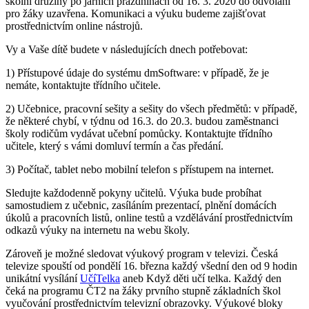
školní družiny po jarních prázdninách od 16. 3. 2020 do odvolání
pro žáky uzavřena. Komunikaci a výuku budeme zajišťovat
prostřednictvím online nástrojů.
Vy a Vaše dítě budete v následujících dnech potřebovat:
1) Přístupové údaje do systému dmSoftware: v případě, že je
nemáte, kontaktujte třídního učitele.
2) Učebnice, pracovní sešity a sešity do všech předmětů: v případě,
že některé chybí, v týdnu od 16.3. do 20.3. budou zaměstnanci
školy rodičům vydávat učební pomůcky. Kontaktujte třídního
učitele, který s vámi domluví termín a čas předání.
3) Počítač, tablet nebo mobilní telefon s přístupem na internet.
Sledujte každodenně pokyny učitelů. Výuka bude probíhat
samostudiem z učebnic, zasíláním prezentací, plnění domácích
úkolů a pracovních listů, online testů a vzdělávání prostřednictvím
odkazů výuky na internetu na webu školy.
Zároveň je možné sledovat výukový program v televizi. Česká
televize spouští od pondělí 16. března každý všední den od 9 hodin
unikátní vysílání
UčíTelka
aneb Když děti učí telka. Každý den
čeká na programu ČT2 na žáky prvního stupně základních škol
vyučování prostřednictvím televizní obrazovky. Výukové bloky