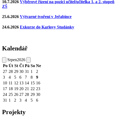
10.7.2026
Výběrové řízení na pozici učitel/učitelka 1. a 2. stupeň
ZŠ
25.6.2026
Výtvarné tvoření v Jeřabince
24.6.2026
Exkurze do Karlovy Studánky
Kalendář
Srpen
2026
Po
Út
St
Čt
Pá
So
Ne
27
28
29
30
31
1
2
3
4
5
6
7
8
9
10
11
12
13
14
15
16
17
18
19
20
21
22
23
24
25
26
27
28
29
30
31
1
2
3
4
5
6
Projekty