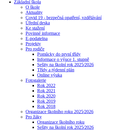
Základní škola
O škole
Aktuality
Covid 19 - bezpečná opatření, vzdělávání
Úřední deska
Ke stažení
Povinné informace
E-podatelna
Projekty
Pro rodiče
Pomůcky do první třídy
Informace o výuce 1. stupně
Sešity na školní rok 2025⁄2026
Třídy a týdenní plán
Online výuka
Fotogalerie
Rok 2022
Rok 2021
Rok 2020
Rok 2019
Rok 2018
Organizace školního roku 2025⁄2026
Pro žáky
Organizace školního roku
Sešity na školní rok 2025⁄2026