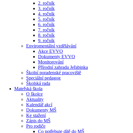
2. ročník
3. ročník
4. ročník
5. ročník
6. ročník
7. ročník
8. ročník
9. ročník
Enviromentální vzdělávání
Akce EVVO
Dokumenty EVVO
Monitorování
Přírodní zahrada Jeřabinka
Školní poradenské pracoviště
Speciální pedagog
Školská rada
Mateřská škola
O školce
Aktuality
Kalendář akcí
Dokumenty MŠ
Ke stažení
Zápis do MŠ
Pro rodiče
Co potřebuje dítě do MŠ