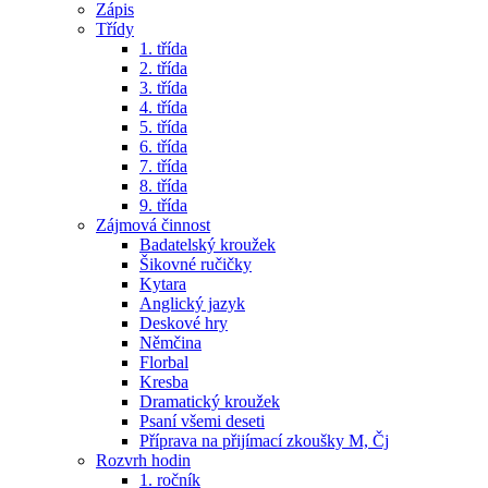
Zápis
Třídy
1. třída
2. třída
3. třída
4. třída
5. třída
6. třída
7. třída
8. třída
9. třída
Zájmová činnost
Badatelský kroužek
Šikovné ručičky
Kytara
Anglický jazyk
Deskové hry
Němčina
Florbal
Kresba
Dramatický kroužek
Psaní všemi deseti
Příprava na přijímací zkoušky M, Čj
Rozvrh hodin
1. ročník