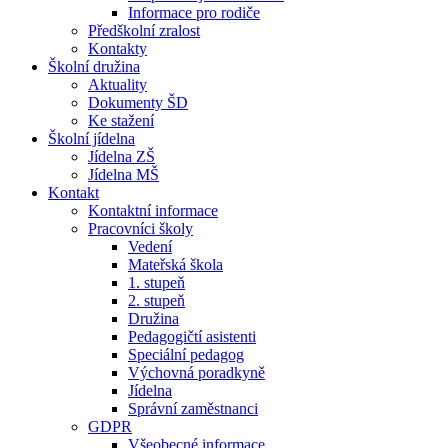
Informace pro rodiče
Předškolní zralost
Kontakty
Školní družina
Aktuality
Dokumenty ŠD
Ke stažení
Školní jídelna
Jídelna ZŠ
Jídelna MŠ
Kontakt
Kontaktní informace
Pracovníci školy
Vedení
Mateřská škola
1. stupeň
2. stupeň
Družina
Pedagogičtí asistenti
Speciální pedagog
Výchovná poradkyně
Jídelna
Správní zaměstnanci
GDPR
Všeobecné informace