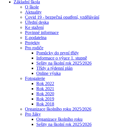
Základní škola
O škole
Aktuality
Covid 19 - bezpečná opatření, vzdělávání
Úřední deska
Ke stažení
Povinné informace
E-podatelna
Projekty
Pro rodiče
Pomůcky do první třídy
Informace o výuce 1. stupně
Sešity na školní rok 2025⁄2026
Třídy a týdenní plán
Online výuka
Fotogalerie
Rok 2022
Rok 2021
Rok 2020
Rok 2019
Rok 2018
Organizace školního roku 2025⁄2026
Pro žáky
Organizace školního roku
Sešity na školní rok 2025⁄2026