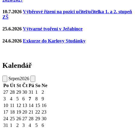
10.7.2026
Výběrové řízení na pozici učitel/učitelka 1. a 2. stupeň
ZŠ
25.6.2026
Výtvarné tvoření v Jeřabince
24.6.2026
Exkurze do Karlovy Studánky
Kalendář
Srpen
2026
Po
Út
St
Čt
Pá
So
Ne
27
28
29
30
31
1
2
3
4
5
6
7
8
9
10
11
12
13
14
15
16
17
18
19
20
21
22
23
24
25
26
27
28
29
30
31
1
2
3
4
5
6