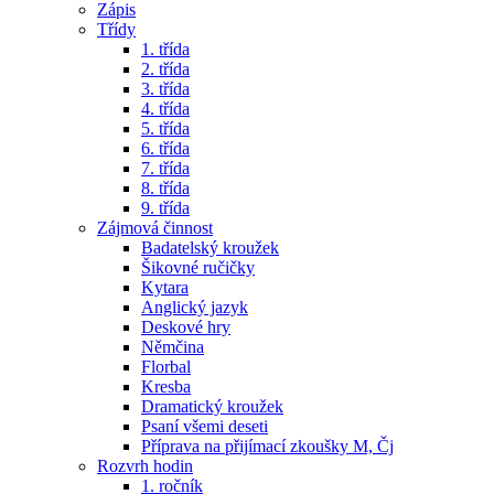
Zápis
Třídy
1. třída
2. třída
3. třída
4. třída
5. třída
6. třída
7. třída
8. třída
9. třída
Zájmová činnost
Badatelský kroužek
Šikovné ručičky
Kytara
Anglický jazyk
Deskové hry
Němčina
Florbal
Kresba
Dramatický kroužek
Psaní všemi deseti
Příprava na přijímací zkoušky M, Čj
Rozvrh hodin
1. ročník