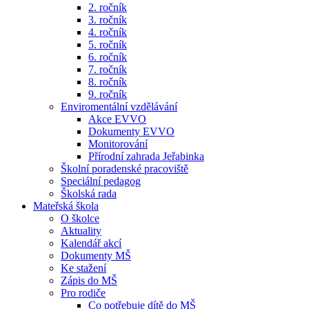
2. ročník
3. ročník
4. ročník
5. ročník
6. ročník
7. ročník
8. ročník
9. ročník
Enviromentální vzdělávání
Akce EVVO
Dokumenty EVVO
Monitorování
Přírodní zahrada Jeřabinka
Školní poradenské pracoviště
Speciální pedagog
Školská rada
Mateřská škola
O školce
Aktuality
Kalendář akcí
Dokumenty MŠ
Ke stažení
Zápis do MŠ
Pro rodiče
Co potřebuje dítě do MŠ