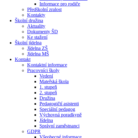
Informace pro rodiče
Předškolní zralost
Kontakty
Školní družina
Aktuality
Dokumenty ŠD
Ke stažení
Školní jídelna
Jídelna ZŠ
Jídelna MŠ
Kontakt
Kontaktní informace
Pracovníci školy
Vedení
Mateřská škola
1. stupeň
2. stupeň
Družina
Pedagogičtí asistenti
Speciální pedagog
Výchovná poradkyně
Jídelna
Správní zaměstnanci
GDPR
Všeobecné informace