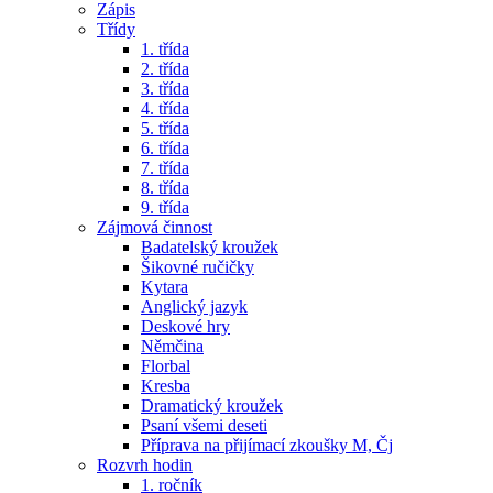
Zápis
Třídy
1. třída
2. třída
3. třída
4. třída
5. třída
6. třída
7. třída
8. třída
9. třída
Zájmová činnost
Badatelský kroužek
Šikovné ručičky
Kytara
Anglický jazyk
Deskové hry
Němčina
Florbal
Kresba
Dramatický kroužek
Psaní všemi deseti
Příprava na přijímací zkoušky M, Čj
Rozvrh hodin
1. ročník