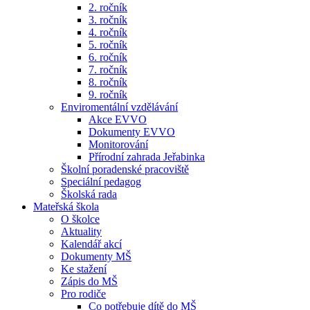
2. ročník
3. ročník
4. ročník
5. ročník
6. ročník
7. ročník
8. ročník
9. ročník
Enviromentální vzdělávání
Akce EVVO
Dokumenty EVVO
Monitorování
Přírodní zahrada Jeřabinka
Školní poradenské pracoviště
Speciální pedagog
Školská rada
Mateřská škola
O školce
Aktuality
Kalendář akcí
Dokumenty MŠ
Ke stažení
Zápis do MŠ
Pro rodiče
Co potřebuje dítě do MŠ