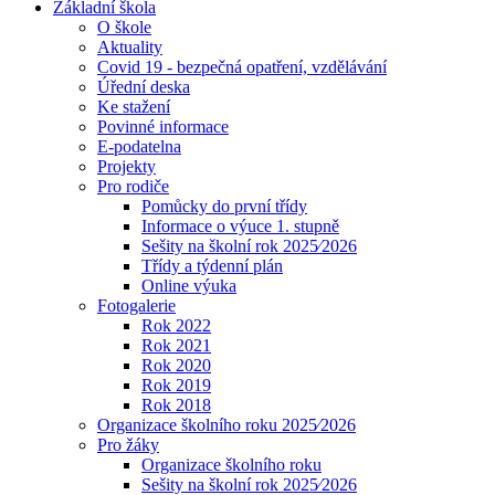
Základní škola
O škole
Aktuality
Covid 19 - bezpečná opatření, vzdělávání
Úřední deska
Ke stažení
Povinné informace
E-podatelna
Projekty
Pro rodiče
Pomůcky do první třídy
Informace o výuce 1. stupně
Sešity na školní rok 2025⁄2026
Třídy a týdenní plán
Online výuka
Fotogalerie
Rok 2022
Rok 2021
Rok 2020
Rok 2019
Rok 2018
Organizace školního roku 2025⁄2026
Pro žáky
Organizace školního roku
Sešity na školní rok 2025⁄2026