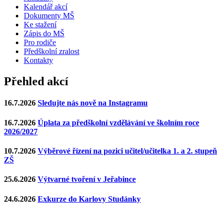
Kalendář akcí
Dokumenty MŠ
Ke stažení
Zápis do MŠ
Pro rodiče
Předškolní zralost
Kontakty
Přehled akcí
16.7.2026
Sledujte nás nově na Instagramu
16.7.2026
Úplata za předškolní vzdělávání ve školním roce
2026/2027
10.7.2026
Výběrové řízení na pozici učitel/učitelka 1. a 2. stupeň
ZŠ
25.6.2026
Výtvarné tvoření v Jeřabince
24.6.2026
Exkurze do Karlovy Studánky