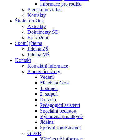
Informace pro rodiče
Předškolní zralost
Kontakty
Školní družina
Aktuality
Dokumenty ŠD
Ke stažení
Školní jídelna
Jídelna ZŠ
Jídelna MŠ
Kontakt
Kontaktní informace
Pracovníci školy
Vedení
Mateřská škola
1. stupeň
2. stupeň
Družina
Pedagogičtí asistenti
Speciální pedagog
Výchovná poradkyně
Jídelna
Správní zaměstnanci
GDPR
Všeobecné informace