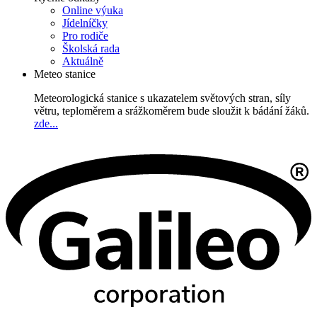
Online výuka
Jídelníčky
Pro rodiče
Školská rada
Aktuálně
Meteo stanice
Meteorologická stanice s ukazatelem světových stran, síly
větru, teploměrem a srážkoměrem bude sloužit k bádání žáků.
zde...