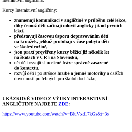
Interaktivní angličtina.
Kurzy Interaktivní angličtiny:
znamenají komunikaci v angličtině v průběhu celé lekce,
díky čemuž
děti začínají mluvit anglicky již od prvních
lekcí
,
představují časovou úsporu
dopravováním dětí
na kroužek, jelikož probíhají v čase pobytu dětí
ve škole/družině,
jsou praxí
prověřeny kurzy
běžící již několik let
na školách v ČR i na Slovensku,
učí děti osvojit si
ucelené fráze správně zasazené
do kontextu
,
rozvíjí děti i po stránce
hrubé a jemné motoriky
a dalších
dovedností potřebných pro školní docházku,
UKÁZKOVÉ VIDEO Z VÝUKY INTERAKTIVNÍ
ANGLIČTINY NAJDETE
ZDE
:
https://www.youtube.com/watch?v=BluVxd17kGs&t=3s