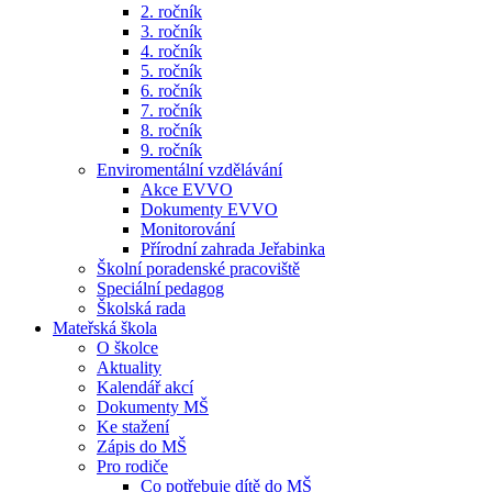
2. ročník
3. ročník
4. ročník
5. ročník
6. ročník
7. ročník
8. ročník
9. ročník
Enviromentální vzdělávání
Akce EVVO
Dokumenty EVVO
Monitorování
Přírodní zahrada Jeřabinka
Školní poradenské pracoviště
Speciální pedagog
Školská rada
Mateřská škola
O školce
Aktuality
Kalendář akcí
Dokumenty MŠ
Ke stažení
Zápis do MŠ
Pro rodiče
Co potřebuje dítě do MŠ