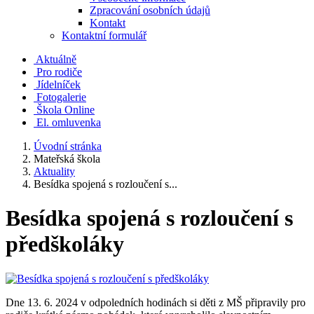
Zpracování osobních údajů
Kontakt
Kontaktní formulář
Aktuálně
Pro rodiče
Jídelníček
Fotogalerie
Škola Online
El. omluvenka
Úvodní stránka
Mateřská škola
Aktuality
Besídka spojená s rozloučení s...
Besídka spojená s rozloučení s
předškoláky
Dne 13. 6. 2024 v odpoledních hodinách si děti z MŠ připravily pro