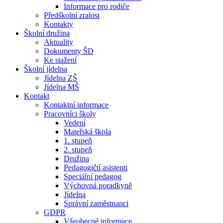
Informace pro rodiče
Předškolní zralost
Kontakty
Školní družina
Aktuality
Dokumenty ŠD
Ke stažení
Školní jídelna
Jídelna ZŠ
Jídelna MŠ
Kontakt
Kontaktní informace
Pracovníci školy
Vedení
Mateřská škola
1. stupeň
2. stupeň
Družina
Pedagogičtí asistenti
Speciální pedagog
Výchovná poradkyně
Jídelna
Správní zaměstnanci
GDPR
Všeobecné informace