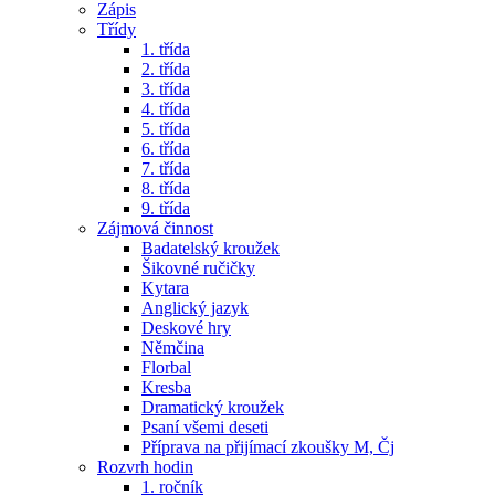
Zápis
Třídy
1. třída
2. třída
3. třída
4. třída
5. třída
6. třída
7. třída
8. třída
9. třída
Zájmová činnost
Badatelský kroužek
Šikovné ručičky
Kytara
Anglický jazyk
Deskové hry
Němčina
Florbal
Kresba
Dramatický kroužek
Psaní všemi deseti
Příprava na přijímací zkoušky M, Čj
Rozvrh hodin
1. ročník