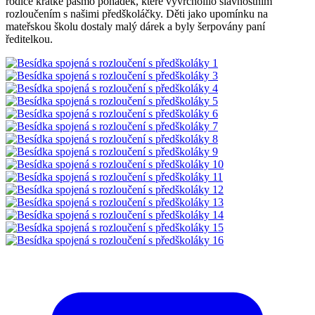
rodiče krátké pásmo pohádek, které vyvrcholilo slavnostním
rozloučením s našimi předškoláčky. Děti jako upomínku na
mateřskou školu dostaly malý dárek a byly šerpovány paní
ředitelkou.