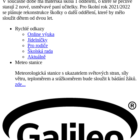
V současné době má mateřská škola 1 oddělení, o které se pečlivě
starají 2 nové, usměvavé paní učitelky. Pro školní rok 2021/2022
se plánuje rekonstrukce školky o další oddělení, které by mělo
sloužit dětem od dvou let.
Rychlé odkazy
Online výuka
Jídelníčky
Pro rodiče
Školská rada
Aktuálně
Meteo stanice
Meteorologická stanice s ukazatelem světových stran, síly
větru, teploměrem a srážkoměrem bude sloužit k bádání žáků.
zde...