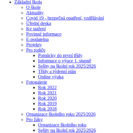
Základní škola
O škole
Aktuality
Covid 19 - bezpečná opatření, vzdělávání
Úřední deska
Ke stažení
Povinné informace
E-podatelna
Projekty
Pro rodiče
Pomůcky do první třídy
Informace o výuce 1. stupně
Sešity na školní rok 2025⁄2026
Třídy a týdenní plán
Online výuka
Fotogalerie
Rok 2022
Rok 2021
Rok 2020
Rok 2019
Rok 2018
Organizace školního roku 2025⁄2026
Pro žáky
Organizace školního roku
Sešity na školní rok 2025⁄2026